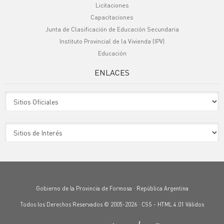
Licitaciones
Capacitaciones
Junta de Clasificación de Educación Secundaria
Instituto Provincial de la Vivienda (IPV)
Educación
ENLACES
Sitio Oficiales
Sitio de Interes
Gobierno de la Provincia de Formosa · República Argentina
Todos los Derechos Reservados © 2005-2026 ·
CSS
-
HTML 4.01
Válidos