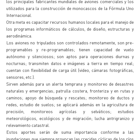
los principales fabricantes mundiales de aviones comerciales y los
utilizados para la construcción de monocascos de la Fórmula Uno
Internacional.
Otra meta es capacitar recursos humanos locales para el manejo de
los programas informáticos de cálculos, de diseño, estructuras y
aerodinámica.
Los aviones no tripulados son controlados remotamente, son pre-
programables y re-programables; tienen capacidad de vuelo
autónomo y silenciosos; son aptos para operaciones diurnas y
nocturnas; transmiten datos e imágenes a tierra en tiempo real;
cuentan con flexibilidad de carga útil (video, cámaras fotográficas,
sensores, etc.).
Sirven además para un alerta temprana y monitoreo de desastres
naturales y emergencias; patrulla costera, fronteriza y en rutas y
caminos; apoyo de búsqueda y rescates; monitoreo de ductos y
redes, estudio de suelos; se aplicará además en la agricultura de
precisión, monitoreos agrícolas y selváticos; estudios
meteorológicos, ecológicos y de migración; lucha antrigranizo y
relevamiento catastral.
Estos aportes serán de suma importancia conforme a las
inundaciones que siempre provocan las crecidas cíclicas de los ríos