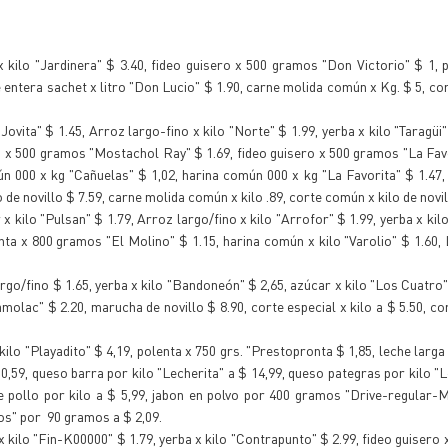
x kilo "Jardinera" $ 3.40, fideo guisero x 500 gramos "Don Victorio" $ 1, 
 entera sachet x litro "Don Lucio" $ 1.90, carne molida común x Kg. $ 5, cor
Jovita" $ 1.45, Arroz largo-fino x kilo "Norte" $ 1.99, yerba x kilo "Taragüi"
o x 500 gramos "Mostachol Ray" $ 1.69, fideo guisero x 500 gramos "La Favo
 000 x kg "Cañuelas" $ 1,02, harina común 000 x kg "La Favorita" $ 1.47,
lo de novillo $ 7.59, carne molida común x kilo .89, corte común x kilo de novil
x kilo "Pulsan" $ 1.79, Arroz largo/fino x kilo "Arrofor" $ 1.99, yerba x kil
nta x 800 gramos "El Molino" $ 1.15, harina común x kilo "Varolio" $ 1.60,
rgo/fino $ 1.65, yerba x kilo "Bandoneón" $ 2,65, azúcar x kilo "Los Cuatro" 
amolac" $ 2.20, marucha de novillo $ 8.90, corte especial x kilo a $ 5.50, c
ilo "Playadito" $ 4,19, polenta x 750 grs. "Prestopronta $ 1,85, leche larga
10,59, queso barra por kilo "Lecherita" a $ 14,99, queso pategras por kilo "
e pollo por kilo a $ 5,99, jabon en polvo por 400 gramos "Drive-regular-M
nos" por 90 gramos a $ 2,09.
 x kilo "Fin-K00000" $ 1.79, yerba x kilo "Contrapunto" $ 2.99, fideo guisero