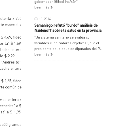
gobernador (Gildo) Insfrán".
Leer más
polenta x 750
03-11-2016
te especial x
Samaniego refutó "burdo" análisis de
Naidenoff sobre la salud en la provincia.
 $ 4.69, fideo
"Un sistema sanitario se evalúa con
rita" $ 1.69,
variables e indicadores objetivos", dijo el
presidente del bloque de diputados del PJ.
 leche entera
Leer más
lo $ 2.29.
o "Andresito"
 Leche entera
$ 1,65, fideo
orte común de
 vida entera x
Lecherita" a $
at" a $ 1,95,
 x 500 gramos