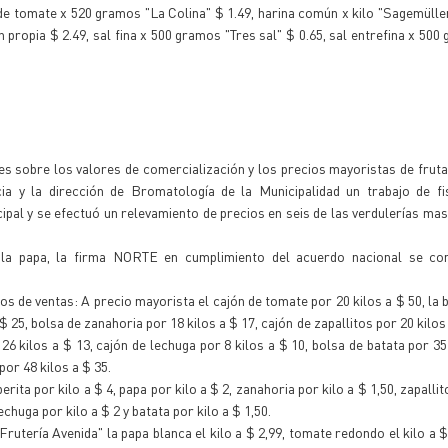
ré de tomate x 520 gramos "La Colina" $ 1.49, harina común x kilo "Sagemüller
ón propia $ 2.49, sal fina x 500 gramos "Tres sal" $ 0.65, sal entrefina x 50
es sobre los valores de comercialización y los precios mayoristas de fruta
a y la dirección de Bromatología de la Municipalidad un trabajo de fis
ipal y se efectuó un relevamiento de precios en seis de las verdulerías ma
 la papa, la firma NORTE en cumplimiento del acuerdo nacional se c
s de ventas: A precio mayorista el cajón de tomate por 20 kilos a $ 50, la 
-$ 25, bolsa de zanahoria por 18 kilos a $ 17, cajón de zapallitos por 20 kilos
6 kilos a $ 13, cajón de lechuga por 8 kilos a $ 10, bolsa de batata por 35 
or 48 kilos a $ 35.
ta por kilo a $ 4, papa por kilo a $ 2, zanahoria por kilo a $ 1,50, zapallit
chuga por kilo a $ 2 y batata por kilo a $ 1,50.
rutería Avenida" la papa blanca el kilo a $ 2,99, tomate redondo el kilo a $