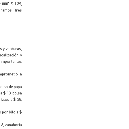
 000" $ 1.39,
0 gramos "Tres
s y verduras,
calización y
s importantes
omprometió a
bolsa de papa
 a $ 13, bolsa
kilos a $ 38,
o por kilo a $
 6, zanahoria