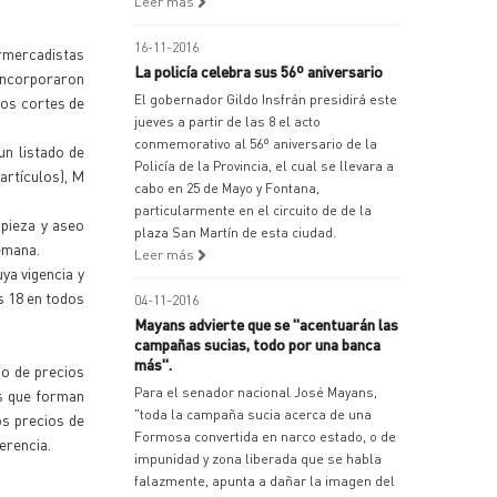
Leer más
16-11-2016
ermercadistas
La policía celebra sus 56º aniversario
 incorporaron
El gobernador Gildo Insfrán presidirá este
nos cortes de
jueves a partir de las 8 el acto
conmemorativo al 56º aniversario de la
un listado de
Policía de la Provincia, el cual se llevara a
 artículos), M
cabo en 25 de Mayo y Fontana,
particularmente en el circuito de de la
mpieza y aseo
plaza San Martín de esta ciudad.
emana.
Leer más
ya vigencia y
s 18 en todos
04-11-2016
Mayans advierte que se "acentuarán las
campañas sucias, todo por una banca
más".
do de precios
Para el senador nacional José Mayans,
os que forman
"toda la campaña sucia acerca de una
os precios de
Formosa convertida en narco estado, o de
erencia.
impunidad y zona liberada que se habla
falazmente, apunta a dañar la imagen del