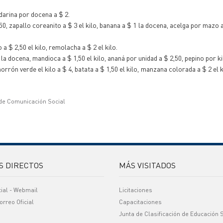
darina por docena a $ 2.
,50, zapallo coreanito a $ 3 el kilo, banana a $ 1 la docena, acelga por mazo 
 a $ 2,50 el kilo, remolacha a $ 2 el kilo.
la docena, mandioca a $ 1,50 el kilo, ananá por unidad a $ 2,50, pepino por ki
orrón verde el kilo a $ 4, batata a $ 1,50 el kilo, manzana colorada a $ 2 el k
 de Comunicación Social
S DIRECTOS
MÁS VISITADOS
cial - Webmail
Licitaciones
orreo Oficial
Capacitaciones
Junta de Clasificación de Educación 