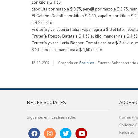
por kilo a $ 1,50,
cebollita por mazo a $ 0,75, perejil por mazo a $ 0,75, man
El Galpón: Cebolla por kilo a $ 1,50, zapallo por kilo a $ 2
a $ 2 el kilo.
Frutería y verdulería Italia: Papa negra a $ 3 el kilo, repollo
Frutería Ponzo: Batata a $ 1,50 el kilo, mandarina a $ 1,50 
Frutería y verdulería Bogner: Tomate perita a $ 3 el kilo, m
$ 2 la docena, mandioca a $ 1,50 el kilo.
15-10-2007
|
Cargada en
Sociales
- Fuente: Subsecretaría
REDES SOCIALES
ACCESO
Síguenos en nuestras redes
Correo Ofi
Solicitud C
Refsatel