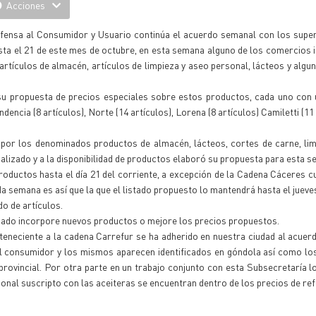
Acciones
Defensa al Consumidor y Usuario continúa el acuerdo semanal con los sup
hasta el 21 de este mes de octubre, en esta semana alguno de los comercios
 artículos de almacén, artículos de limpieza y aseo personal, lácteos y algu
su propuesta de precios especiales sobre estos productos, cada uno con 
ndencia (8 artículos), Norte (14 artículos), Lorena (8 artículos) Camiletti (11
o por los denominados productos de almacén, lácteos, cortes de carne, li
lizado y a la disponibilidad de productos elaboró su propuesta para esta s
oductos hasta el día 21 del corriente, a excepción de la Cadena Cáceres cu
da semana es así que la que el listado propuesto lo mantendrá hasta el jueve
do de artículos.
rcado incorpore nuevos productos o mejore los precios propuestos.
neciente a la cadena Carrefur se ha adherido en nuestra ciudad al acuer
 al consumidor y los mismos aparecen identificados en góndola así como l
rovincial. Por otra parte en un trabajo conjunto con esta Subsecretaría l
onal suscripto con las aceiteras se encuentran dentro de los precios de ref