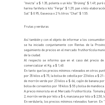
"Invicta" a $ 1.35, polenta x un kilo "Brüning" $ 1.49, pu
harina fariñeta x kilo "Ferge" $ 1.29, pan x kilo elaboraci
Sal" $ 0.95, Gaseosa x 2 ¼ litros "Chat" $ 1.55.
Frutas y verduras
Así también y con el objeto de informar a los consumidor
se ha iniciado conjuntamente con Rentas de la Provinci
seguimiento de precios en el mercado frutihortícola munic
de la ciudad.
Al respecto se informo que en el caso del precio de
comercializar el Kg. a $ 1,40.
En tanto que los precios mínimos relevados en otros punto
por 35 kilos a $ 75, la bolsa de cebolla por 23 kilos a $ 21
de morrón verde por 23 kilos a $ 66, cajón de banana por 2
bolsa de coreanitos por 18 kilos $ 55 y bolsa de mandioca p
A precio minorista en el Mercado Frutihortícola: Tomate peri
2, morrón verde por kilo a $ 4, manzana por kilo a $ 2,50, le
En verdulería, los precios mínimos relevados fueron: En "F