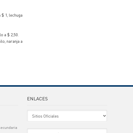
a $ 1, lechuga
lo a $ 2,50.
ilo, naranja a
ENLACES
Sitio Oficiales
Secundaria
Sitio de Interes