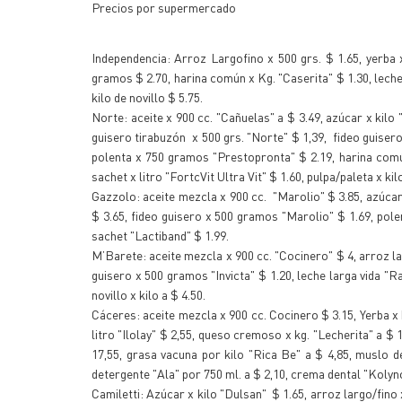
Precios por supermercado
Independencia: Arroz Largofino x 500 grs. $ 1.65, yerba 
gramos $ 2.70, harina común x Kg. "Caserita" $ 1.30, leche
kilo de novillo $ 5.75.
Norte: aceite x 900 cc. "Cañuelas" a $ 3.49, azúcar x kilo "
guisero tirabuzón x 500 grs. "Norte" $ 1,39, fideo guiser
polenta x 750 gramos "Prestopronta" $ 2.19, harina común
sachet x litro "FortcVit Ultra Vit" $ 1.60, pulpa/paleta x ki
Gazzolo: aceite mezcla x 900 cc. "Marolio" $ 3.85, azúcar 
$ 3.65, fideo guisero x 500 gramos "Marolio" $ 1.69, pole
sachet "Lactiband" $ 1.99.
M’Barete: aceite mezcla x 900 cc. "Cocinero" $ 4, arroz la
guisero x 500 gramos "Invicta" $ 1.20, leche larga vida "R
novillo x kilo a $ 4.50.
Cáceres: aceite mezcla x 900 cc. Cocinero $ 3.15, Yerba x k
litro "Ilolay" $ 2,55, queso cremoso x kg. "Lecherita" a $ 
17,55, grasa vacuna por kilo "Rica Be" a $ 4,85, muslo d
detergente "Ala" por 750 ml. a $ 2,10, crema dental "Koly
Camiletti: Azúcar x kilo "Dulsan" $ 1.65, arroz largo/fino