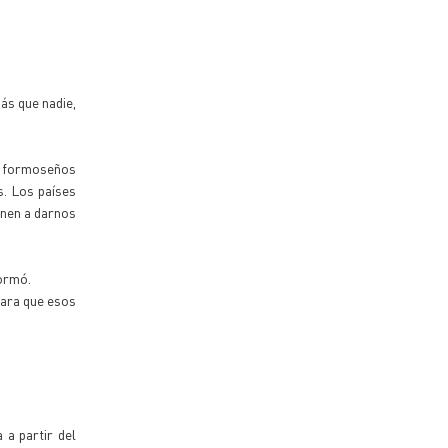
Más que nadie,
os formoseños
s. Los países
enen a darnos
formó.
para que esos
 a partir del