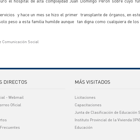
ró el hospital de alta complejidad Juan Domingo Perón sobre cuyo fu
servicios y hace un mes se hizo el primer transplante de órganos, en es
 solo peso a esta familia humilde aunque tan digna como cualquiera de lo
e Comunicación Social
S DIRECTOS
MÁS VISITADOS
cial - Webmail
Licitaciones
orreo Oficial
Capacitaciones
Junta de Clasificación de Educación 
rtos
Instituto Provincial de la Vivienda (IPV
 Frecuentes
Educación