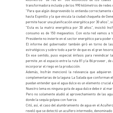
transformadora incluida y de los 990 kilómetros de redes 
"Para que algún desprevenido lo entienda correctamente e
hasta Espinillo y la que vincula la ciudad chaqueña de Ge
permite hacer una planificación energética por 30 años", si
"Esta es la matriz energética por 30 años", insistió In
consumo es de 150 megavatios. Con esta red vamos a ten
Presidente no invierte en el sector energético para poder 
El informe del gobernador también giró en torno de las
estratégicos y sobre todo a partir de que es el gran teso
En ese sentido, puso especial énfasis para reivindicar 
permite ,en el espacio entre la ruta 81 y la 86 proveer , 
incorporar el riego en la producción.
Además, Insfrán mencionó la relevancia que adquieren
complementarias de la laguna La Salada que conforman el 
puedan entender que el agua dulce es un elemento crucial 
Nuestro lema es ninguna gota de agua dulce debe ir al mar h
Pero no solamente aludió al aprovechamiento de las agua
donde la sequía golpea con fuerza.
Citó, así, el caso del alumbramiento de agua en el Acuífe
reveló que se detectó un acuífero intermedio, denominado 