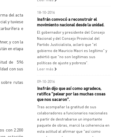
18-10-2016
irma del acta
Insfrán convocó a reconstruir el
ial y tuviese
movimiento nacional desde la unidad.
carburífera e
El gobernador y presidente del Consejo
Nacional y del Consejo Provincial del
ner, y con la
Partido Justicialista, aclaró que "el
stán en etapa
gobierno de Mauricio Macri es legítimo" y
advirtió que "no son legítimas sus
gitud de 596
políticas de ajuste y pobreza".
aldad con sus
Leer más
 sobre rutas
09-10-2016
Insfrán dijo que así como agradece,
ratifica "pelear por las muchas cosas
.
que nos sacaron".
Tras acompañar la gratitud de sus
colaboradores a funcionarios nacionales
a partir de destrabarse un importante
paquete de obras, marcó la coherencia en
dos con 2.200
esta actitud al afirmar que "así como
con estación