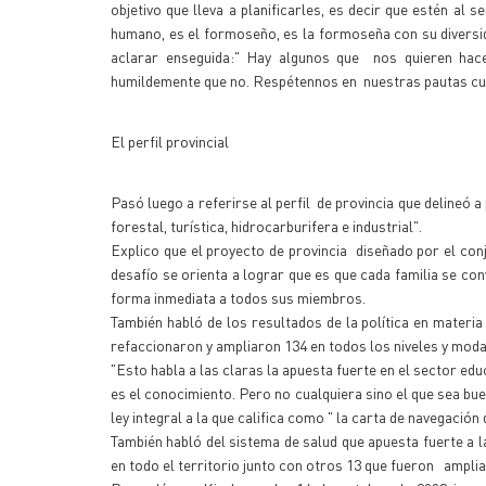
objetivo que lleva a planificarles, es decir que estén al s
humano, es el formoseño, es la formoseña con su diversid
aclarar enseguida:" Hay algunos que nos quieren hace
humildemente que no. Respétennos en nuestras pautas cul
El perfil provincial
Pasó luego a referirse al perfil de provincia que delineó
forestal, turística, hidrocarburifera e industrial".
Explico que el proyecto de provincia diseñado por el conj
desafío se orienta a lograr que es que cada familia se c
forma inmediata a todos sus miembros.
También habló de los resultados de la política en materi
refaccionaron y ampliaron 134 en todos los niveles y moda
"Esto habla a las claras la apuesta fuerte en el sector e
es el conocimiento. Pero no cualquiera sino el que sea buen
ley integral a la que califica como " la carta de navegació
También habló del sistema de salud que apuesta fuerte a l
en todo el territorio junto con otros 13 que fueron amplia