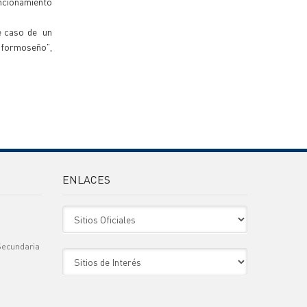
ncionamiento
te caso de un
s formoseño",
ENLACES
Sitio Oficiales
Secundaria
Sitio de Interes
)