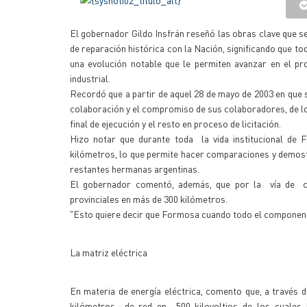
El gobernador Gildo Insfrán reseñó las obras clave que se
de reparación histórica con la Nación, significando que to
una evolución notable que le permiten avanzar en el proy
industrial.
Recordó que a partir de aquel 28 de mayo de 2003 en que s
colaboración y el compromiso de sus colaboradores, de lo
final de ejecución y el resto en proceso de licitación.
Hizo notar que durante toda la vida institucional de
kilómetros, lo que permite hacer comparaciones y demostra
restantes hermanas argentinas.
El gobernador comentó, además, que por la vía de c
provinciales en más de 300 kilómetros.
"Esto quiere decir que Formosa cuando todo el componente 
La matriz eléctrica
En materia de energía eléctrica, comento que, a través 
kilómetros de red en 500 kilovoltios de los cuales 