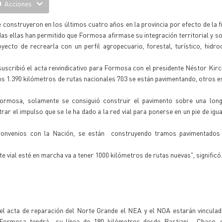
Acciones
 construyeron en los últimos cuatro años en la provincia por efecto de la f
das ellas han permitido que Formosa afirmase su integración territorial y soc
ecto de recrearla con un perfil agropecuario, forestal, turístico, hidro
uscribió el acta reivindicativo para Formosa con el presidente Néstor Kirch
s 1.390 kilómetros de rutas nacionales 703 se están pavimentando, otros e
 Formosa, solamente se consiguió construir el pavimento sobre una lon
r el impulso que se le ha dado a la red vial para ponerse en un pie de igu
onvenios con la Nación, se están construyendo tramos pavimentados
vial esté en marcha va a tener 1000 kilómetros de rutas nuevas", significó
del acta de reparación del Norte Grande el NEA y el NOA estarán vincula
Formosa tendrá su línea de 180 kilómetros desde Bastiani , Chaco, 