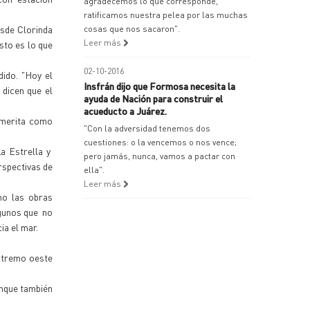
agradecemos lo que corresponde,
ratificamos nuestra pelea por las muchas
esde Clorinda
cosas que nos sacaron".
Leer más
sto es lo que
02-10-2016
dido. "Hoy el
Insfrán dijo que Formosa necesita la
 dicen que el
ayuda de Nación para construir el
acueducto a Juárez.
 merita como
"Con la adversidad tenemos dos
cuestiones: o la vencemos o nos vence;
La Estrella y
pero jamás, nunca, vamos a pactar con
rspectivas de
ella".
Leer más
mo las obras
lgunos que no
ia el mar.
extremo oeste
unque también