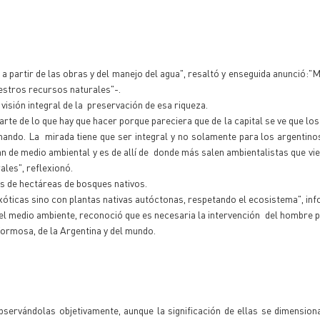
 a partir de las obras y del manejo del agua", resaltó y enseguida anunció:"
stros recursos naturales"-.
visión integral de la preservación de esa riqueza.
rte de lo que hay que hacer porque pareciera que de la capital se ve que l
ando. La mirada tiene que ser integral y no solamente para los argentino
n de medio ambiental y es de allí de donde más salen ambientalistas que vi
les", reflexionó.
s de hectáreas de bosques nativos.
xóticas sino con plantas nativas autóctonas, respetando el ecosistema", in
del medio ambiente, reconoció que es necesaria la intervención del hombre 
ormosa, de la Argentina y del mundo.
bservándolas objetivamente, aunque la significación de ellas se dimensiona