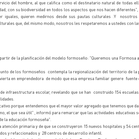
ervicio del hombre, al que califica como el destinatario natural de todas el
ad, con su biodiversidad en todos los aspectos que nos hacen diferentes",
r iguales, quieren medirnos desde sus pautas culturales .Y nosotros
turales que, del mismo modo, nosotros les respetaremos a ustedes con las
 a partir de la planificación del modelo formoseño: "Queremos una Formosa 
unto de los formoseños contempla la regionalización del territorio de la p
onvierta en emprendedora de modo que esa empresa familiar genere fuente 
a de infraestructura escolar, revelando que se han construido 154 escuela
lidades.
ducativo porque entendemos que el mayor valor agregado que tenemos que dar
o, el que sea útil" , informó para remarcar que las actividades educativas s
n de la educación formoseña".
a atención primaria y de que se construyeron 15 nuevos hospitales y 54 cen
dos y refaccionados y 28 centros de desarrollo infantil.