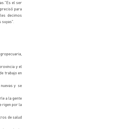
las."Es el ser
 precisó para
 les decimos
 suyas".
agropecuaria,
rovincia y el
de trabajo en
s nuevas y se
le a la gente
e rigen por la
tros de salud