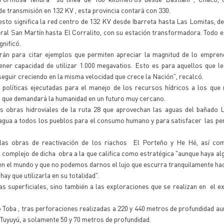
de transmisión en 132 KV , esta provincia contará con 330.
sto significa la red centro de 132 KV desde Ibarreta hasta Las Lomitas, d
neral San Martín hasta El Corralito, con su estación transformadora. Todo e
gnificó.
sfrán para citar ejemplos que permiten apreciar la magnitud de lo empren
er capacidad de utilizar 1.000 megavatios. Esto es para aquellos que le
seguir creciendo en la misma velocidad que crece la Nación", recalcó.
 políticas ejecutadas para el manejo de los recursos hídricos a los que
ro que demandará la humanidad en un futuro muy cercano.
las obras hidroviales de la ruta 28 que aprovechan las aguas del bañado 
de agua a todos los pueblos para el consumo humano y para satisfacer las pe
 las obras de reactivación de los riachos El Porteño y He Hé, así co
complejo de dicha obra a la que califica como estratégica "aunque haya a
en el mundo y que no podemos darnos el lujo que escurra tranquilamente hac
ay que utilizarla en su totalidad".
s superficiales, sino también a las exploraciones que se realizan en el 
ro Toba , tras perforaciones realizadas a 220 y 440 metros de profundidad a
Tuyuyú, a solamente 50 y 70 metros de profundidad.