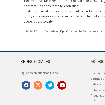
Recordó que Kirchner el 14 de octubre de 2003 inaugu
constante los opositores tejieron dudas.
"Esta funcionando como tal. Hoy se atienden todos los 
riñón, a una señora sin obra social. Pero no le costo un
aseveró concluyente.
30-08-2007
|
Cargada en
Opinión
- Fuente: Subsecretaría d
REDES SOCIALES
ACCESO
Síguenos en nuestras redes
Correo Ofi
Solicitud C
Refsatel
Datos Abie
Preguntas
UPSTI