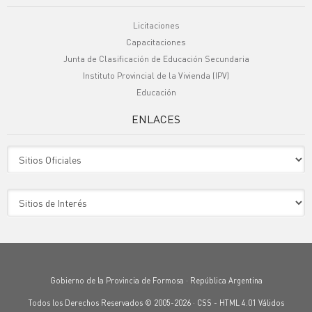
Licitaciones
Capacitaciones
Junta de Clasificación de Educación Secundaria
Instituto Provincial de la Vivienda (IPV)
Educación
ENLACES
Sitio Oficiales
Sitio de Interes
Gobierno de la Provincia de Formosa · República Argentina
Todos los Derechos Reservados © 2005-2026 ·
CSS
-
HTML 4.01
Válidos