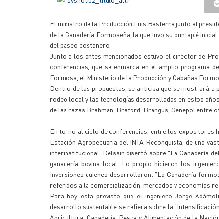
El ministro de la Producción Luis Basterra junto al presi
de la Ganadería Formoseña, la que tuvo su puntapié inicial 
del paseo costanero.
Junto a los antes mencionados estuvo el director de Prod
conferencias, que se enmarca en el amplio programa de 
Formosa, el Ministerio de la Producción y Cabañas Form
Dentro de las propuestas, se anticipa que se mostrará a pr
rodeo local y las tecnologías desarrolladas en estos años,
de las razas Brahman, Braford, Brangus, Senepol entre o
En torno al ciclo de conferencias, entre los expositores 
Estación Agropecuaria del INTA Reconquista, de una vasta
interinstitucional. Delssin disertó sobre "La Ganadería d
ganadería bovina local. Lo propio hicieron los ingeni
Inversiones quienes desarrollaron: "La Ganadería formo
referidos a la comercialización, mercados y economías re
Para hoy esta previsto que el ingeniero Jorge Adámol
desarrollo sustentable se refiera sobre la "Intensificaci
Agricultura, Ganadería, Pesca y Alimentación de la Nació