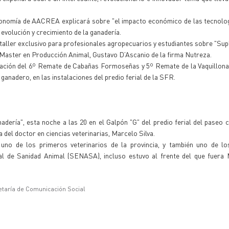
Economía de AACREA explicará sobre "el impacto económico de las tecnolo
evolución y crecimiento de la ganadería.
 taller exclusivo para profesionales agropecuarios y estudiantes sobre "Su
l Master en Producción Animal, Gustavo D’Ascanio de la firma Nutreza.
zación del 6º Remate de Cabañas Formoseñas y 5º Remate de la Vaquillon
ganadero, en las instalaciones del predio ferial de la SFR.
ería", esta noche a las 20 en el Galpón "G" del predio ferial del paseo 
a del doctor en ciencias veterinarias, Marcelo Silva.
 uno de los primeros veterinarios de la provincia, y también uno de los
l de Sanidad Animal (SENASA), incluso estuvo al frente del que fuera M
etaría de Comunicación Social