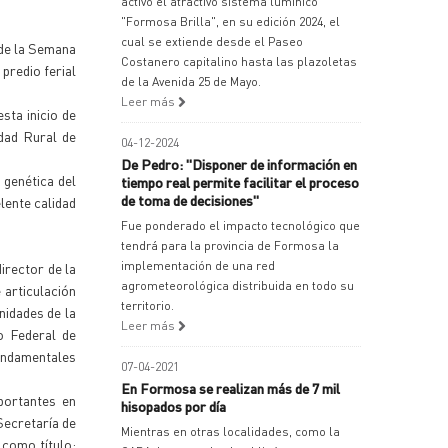
activó el atractivo sistema lumínico
"Formosa Brilla", en su edición 2024, el
cual se extiende desde el Paseo
 de la Semana
Costanero capitalino hasta las plazoletas
 predio ferial
de la Avenida 25 de Mayo.
Leer más
sta inicio de
dad Rural de
04-12-2024
De Pedro: "Disponer de información en
 genética del
tiempo real permite facilitar el proceso
de toma de decisiones"
lente calidad
Fue ponderado el impacto tecnológico que
tendrá para la provincia de Formosa la
implementación de una red
irector de la
agrometeorológica distribuida en todo su
 articulación
territorio.
nidades de la
Leer más
o Federal de
fundamentales
07-04-2021
En Formosa se realizan más de 7 mil
portantes en
hisopados por día
Secretaría de
Mientras en otras localidades, como la
 como título: