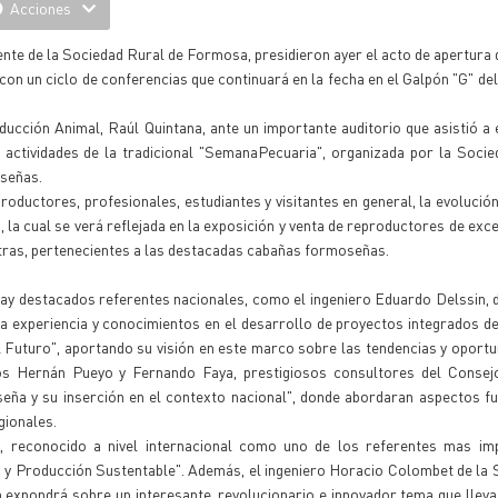
Acciones
dente de la Sociedad Rural de Formosa, presidieron ayer el acto de apertura
con un ciclo de conferencias que continuará en la fecha en el Galpón "G" del
ucción Animal, Raúl Quintana, ante un importante auditorio que asistió a e
actividades de la tradicional "SemanaPecuaria", organizada por la Socie
oseñas.
oductores, profesionales, estudiantes y visitantes en general, la evolución
 la cual se verá reflejada en la exposición y venta de reproductores de exce
tras, pertenecientes a las destacadas cabañas formoseñas.
hay destacados referentes nacionales, como el ingeniero Eduardo Delssin, d
 experiencia y conocimientos en el desarrollo de proyectos integrados de
el Futuro", aportando su visión en este marco sobre las tendencias y oportu
eros Hernán Pueyo y Fernando Faya, prestigiosos consultores del Consej
seña y su inserción en el contexto nacional", donde abordaran aspectos 
gionales.
i, reconocido a nivel internacional como uno de los referentes mas im
ón y Producción Sustentable". Además, el ingeniero Horacio Colombet de la 
n expondrá sobre un interesante, revolucionario e innovador tema que lleva