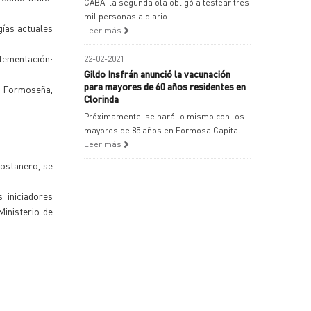
CABA, la segunda ola obligó a testear tres
mil personas a diario.
gías actuales
Leer más
plementación:
22-02-2021
Gildo Insfrán anunció la vacunación
para mayores de 60 años residentes en
a Formoseña,
Clorinda
Próximamente, se hará lo mismo con los
mayores de 85 años en Formosa Capital.
Leer más
costanero, se
 iniciadores
inisterio de