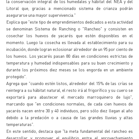
la conservación integral de los humedales y hábitat del NEA y del
Litoral que, gracias a mencionado sistema de crianza podrán
asegurarse una mayor supervivencia."
Explica que "este tipo de emprendimientos dedicados a esta actividad
se denominan Sistema de Ranching o "Rancheo" y consisten en
cosechar los huevos de yacarés que estén disponibles en el
momento. Luego la cosecha es llevada al establecimiento para su
incubación, donde logran eclosionar alrededor de un 95 por ciento de
los huevos. Los yacarés pasan 80 días en condiciones estrictas de
temperatura y humedad indispensables para su buen crecimiento y
durante los próximos diez meses se los engorda en un ambiente
protegido".
Agrega que "cuando estén listos, alrededor del 15% de las crías se
reintegra a su hábitat natural, el resto irá al frigorífico y su cuero se
exportará para abastecer el mercado marroquinero de lujo",
marcando que "en condiciones normales, de cada cien huevos de
yacarés nacen entre 30 y 40 individuos, pero sólo diez llegan al año
debido a la predación o a causa de las grandes lluvias y altas
temperaturas".
En este sentido, destaca que "la meta fundamental del rancheo es
desarrollar y promover el equilibrio entre el aprovechamiento