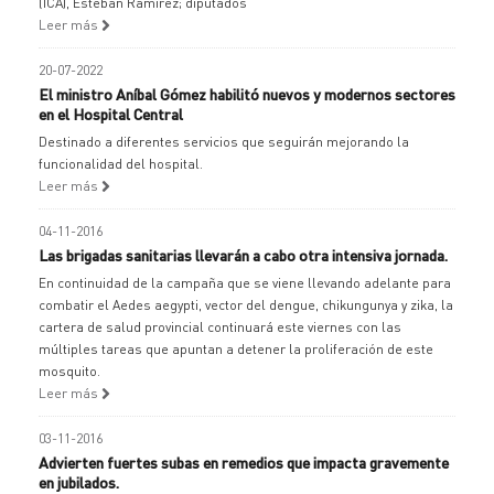
(ICA), Esteban Ramírez; diputados
Leer más
20-07-2022
El ministro Aníbal Gómez habilitó nuevos y modernos sectores
en el Hospital Central
Destinado a diferentes servicios que seguirán mejorando la
funcionalidad del hospital.
Leer más
04-11-2016
Las brigadas sanitarias llevarán a cabo otra intensiva jornada.
En continuidad de la campaña que se viene llevando adelante para
combatir el Aedes aegypti, vector del dengue, chikungunya y zika, la
cartera de salud provincial continuará este viernes con las
múltiples tareas que apuntan a detener la proliferación de este
mosquito.
Leer más
03-11-2016
Advierten fuertes subas en remedios que impacta gravemente
en jubilados.