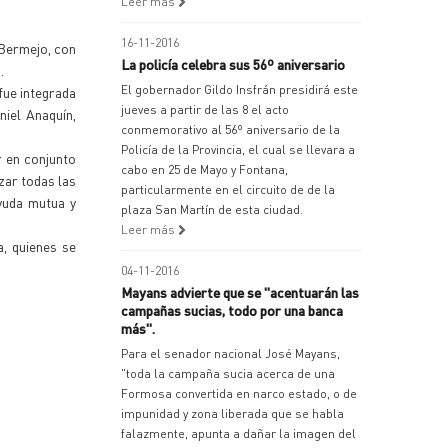
Leer más
16-11-2016
 Bermejo, con
La policía celebra sus 56º aniversario
.
El gobernador Gildo Insfrán presidirá este
fue integrada
jueves a partir de las 8 el acto
niel Anaquín,
conmemorativo al 56º aniversario de la
Policía de la Provincia, el cual se llevara a
r en conjunto
cabo en 25 de Mayo y Fontana,
izar todas las
particularmente en el circuito de de la
ayuda mutua y
plaza San Martín de esta ciudad.
Leer más
, quienes se
04-11-2016
Mayans advierte que se "acentuarán las
campañas sucias, todo por una banca
más".
Para el senador nacional José Mayans,
"toda la campaña sucia acerca de una
Formosa convertida en narco estado, o de
impunidad y zona liberada que se habla
falazmente, apunta a dañar la imagen del