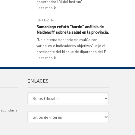
gobernador (Gildo) Insfrán".
Leer más
03-11-2016
Samaniego refutó "burdo" análisis de
Naidenoff sobre la salud en la provincia.
"Un sistema sanitario se evalúa con
variables e indicadores objetivos", dijo el
presidente del bloque de diputados del PJ.
Leer más
ENLACES
Sitio Oficiales
Secundaria
Sitio de Interes
)