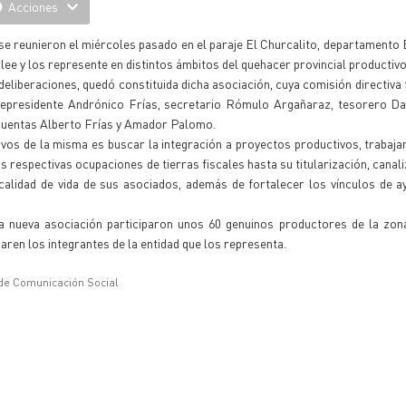
Acciones
se reunieron el miércoles pasado en el paraje El Churcalito, departamento
lee y los represente en distintos ámbitos del quehacer provincial productivo
eliberaciones, quedó constituida dicha asociación, cuya comisión directiva 
icepresidente Andrónico Frías, secretario Rómulo Argañaraz, tesorero Da
cuentas Alberto Frías y Amador Palomo.
tivos de la misma es buscar la integración a proyectos productivos, trabaja
s respectivas ocupaciones de tierras fiscales hasta su titularización, canal
 calidad de vida de sus asociados, además de fortalecer los vínculos de 
a nueva asociación participaron unos 60 genuinos productores de la zona
ren los integrantes de la entidad que los representa.
 de Comunicación Social