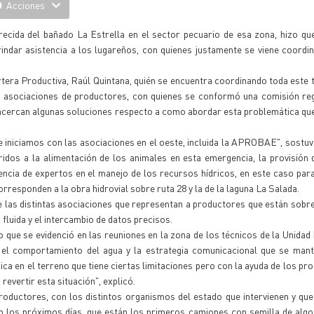
Acciones
ecida del bañado La Estrella en el sector pecuario de esa zona, hizo qu
brindar asistencia a los lugareños, con quienes justamente se viene coordi
artera Productiva, Raúl Quintana, quién se encuentra coordinando toda este t
s asociaciones de productores, con quienes se conformó una comisión reg
acercan algunas soluciones respecto a como abordar esta problemática qu
ue iniciamos con las asociaciones en el oeste, incluida la APROBAE", sostu
idos a la alimentación de los animales en esta emergencia, la provisión 
sencia de expertos en el manejo de los recursos hídricos, en este caso par
responden a la obra hidrovial sobre ruta 28 y la de la laguna La Salada.
e las distintas asociaciones que representan a productores que están sobre
fluida y el intercambio de datos precisos.
 que se evidenció en las reuniones en la zona de los técnicos de la Unidad 
 el comportamiento del agua y la estrategia comunicacional que se mant
ca en el terreno que tiene ciertas limitaciones pero con la ayuda de los pro
evertir esta situación", explicó.
oductores, con los distintos organismos del estado que intervienen y qu
 los próximos días, que están los primeros camiones con semilla de algo