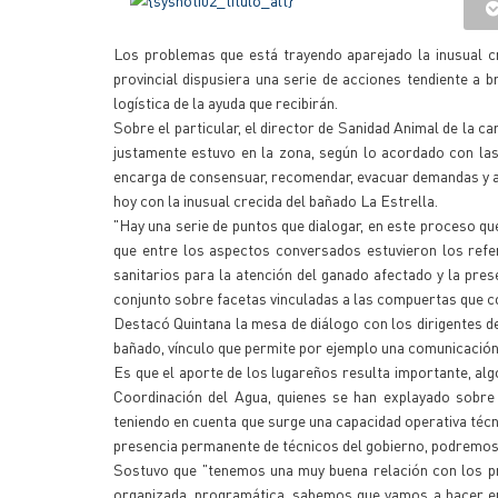
Los problemas que está trayendo aparejado la inusual cr
provincial dispusiera una serie de acciones tendiente a 
logística de la ayuda que recibirán.
Sobre el particular, el director de Sanidad Animal de la c
justamente estuvo en la zona, según lo acordado con la
encarga de consensuar, recomendar, evacuar demandas y 
hoy con la inusual crecida del bañado La Estrella.
"Hay una serie de puntos que dialogar, en este proceso q
que entre los aspectos conversados estuvieron los refer
sanitarios para la atención del ganado afectado y la pre
conjunto sobre facetas vinculadas a las compuertas que cor
Destacó Quintana la mesa de diálogo con los dirigentes d
bañado, vínculo que permite por ejemplo una comunicación 
Es que el aporte de los lugareños resulta importante, algo
Coordinación del Agua, quienes se han explayado sobre
teniendo en cuenta que surge una capacidad operativa técni
presencia permanente de técnicos del gobierno, podremos r
Sostuvo que "tenemos una muy buena relación con los pr
organizada, programática, sabemos que vamos a hacer en