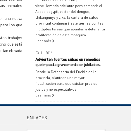
sus animales
viene llevando adelante para combatir el
Aedes aegypti, vector del dengue,
chikungunya y zika, la cartera de salud
cer una nueva
provincial continuará este viernes con las
 para los que
múltiples tareas que apuntan a detener la
proliferación de este mosquito.
stos trabajos
Leer más
cino que está
o tan elevada
03-11-2016
Advierten fuertes subas en remedios
que impacta gravemente en jubilados.
Desde la Defensoría del Pueblo de la
provincia, plantean una mayor
fiscalización para que existan precios
justos y no especulativos.
Leer más
ENLACES