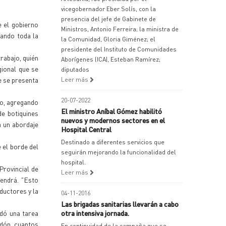
vicegobernador Eber Solís, con la
presencia del jefe de Gabinete de
e el gobierno
Ministros, Antonio Ferreira; la ministra de
nando toda la
la Comunidad, Gloria Giménez; el
presidente del Instituto de Comunidades
rabajo, quién
Aborígenes (ICA), Esteban Ramírez;
ional que se
diputados
e se presenta
Leer más
20-07-2022
vo, agregando
El ministro Aníbal Gómez habilitó
de botiquines
nuevos y modernos sectores en el
a un abordaje
Hospital Central
Destinado a diferentes servicios que
 el borde del
seguirán mejorando la funcionalidad del
hospital.
Provincial de
Leer más
endrá. "Esto
ductores y la
04-11-2016
Las brigadas sanitarias llevarán a cabo
edó una tarea
otra intensiva jornada.
dón, cuantos
En continuidad de la campaña que se