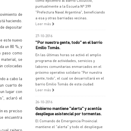
como epicentro al barrio Colluccio,
puntualmente a la Escuela Nº 399
"Prefectura Naval Argentina", beneficiando
movimiento de
a esa y otras barriadas vecinas.
stá haciendo.
Leer más
nde depositar
27-10-2016
de este nuevo
"Por nuestra gente, todo" en el barrio
da un 80 %, y
Emilio Tomás.
 a paso como
En las últimas horas se activó el amplio
 material, se
programa de actividades, servicios y
rán colocadas
labores comunitarias enmarcados en el
próximo operativo solidario "Por nuestra
ndo a cabo la
gente, todo", el cual se desarrollará en el
barrio Emilio Tomás de esta ciudad.
 un cuarto de
Leer más
 un lugar con
", aclaró el
26-10-2016
Gobierno mantiene "alerta" y acentúa
én es preciso
despliegue asistencial por tormentas.
se encuentra
El Comando de Emergencia Provincial
mantiene el "alerta" y todo el despliegue
 cual reitero