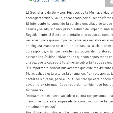
El Secretario de Servicios Públicos de la Municipalidad d
ecologistas Vida y Salud, encabezado por el señor Víctor 
El Intendente ha cumplido la palabra empeñada de la que 
basura y se adquirió uno, previo estudio del impacto ambien
Seguidamente, el Secretario detalló el proceso de constr
vertedero para que no impacte de manera negativa en el me
de ninguna manera se trata de un basural a cielo abier
corresponde, y también existen allí pozos de monitoreo
extraen los líquidos lixiviados los que son depositados 
una vez que la cava esté totalmente cubierta, la que se en
"Es importante aclarar nuevamente que este movimiento de
Municipalidad está a la vista", remarcó. "En relación al
hectárea sin tapar, pero el 99 % del trabajo está conclui
cavas no existe más. Cabe recordar también que los ot
funcionario.
"Actualmente el nuevo vaciadero cuenta con personas tra
mencionar que está empezada la construcción de la cav
actualmente en uso".
Por último, Suhr dejó en claro que la comuna está cumpli