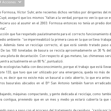
Acciones
e Formosa, Víctor Suhr, ante recientes dichos vertidos por dirigentes del 
Cuyé, aseguró que los mismos "faltan a la verdad, porque no ven lo que se e
hiciera uso al asumir en el 2003. Formosa entonces no tenía un predio do
tal".
ucción que fue respetado paulatinamente para el correcto funcionamiento 
dio ambiente: "se impermeabilizó la primera cava en la que se lleva trabaja
to. Además tiene un reciclaje correcto, el que está siendo tratado paso
. De las 100 toneladas de basura se recicla aproximadamente un 30 % del
en una pileta de decantación. Con respecto al gas metano, las chimeneas se
cuentra actualmente en un 80 %", puntualizó.
 ecologistas habla con desconocimiento, porque el trabajo que está lleva
 Lote 133, que tuvo que ser utilizado por una emergencia, queda no más de
do, es decir que no existe más un basural a cielo abierto; lo que era antes
ros basurales ubicados en el Bº San Antonio también fueron erradicados
bajando, máquinas compactando, y gente dedicada al reciclaje, como tambi
a contigua, previendo que en un mes y medio ya estará cubierta la que 
endo paso a paso con el proceso del tratamiento de residuos, "razón por la