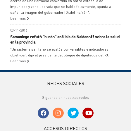
acerca de una Formosa convertida en narco estado, o de
impunidad y zona liberada que se habla falazmente, apunta a
dañar la imagen del gobernador (Gildo) Insfrán".
Leer más
03-11-2016
Samaniego refutó "burdo" análisis de Naidenoff sobre la salud
en la provincia.
"Un sistema sanitario se evalúa con variables e indicadores
objetivos", dijo el presidente del bloque de diputados del PJ.
Leer más
REDES SOCIALES
Síguenos en nuestras redes
ACCESOS DIRECTOS