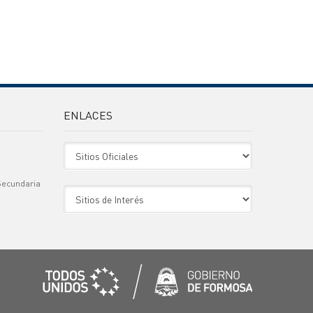
ENLACES
Sitio Oficiales
Secundaria
Sitio de Interes
)