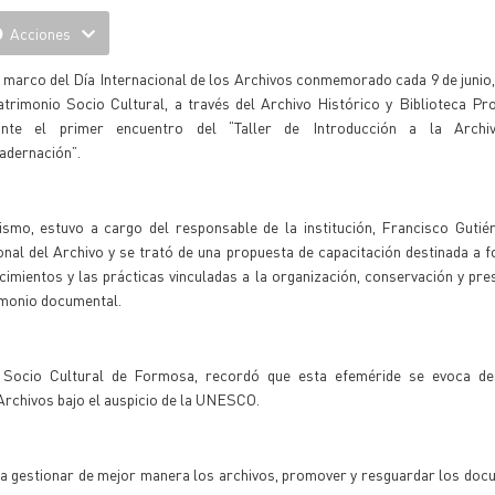
Acciones
 marco del Día Internacional de los Archivos conmemorado cada 9 de junio,
trimonio Socio Cultural, a través del Archivo Histórico y Biblioteca Prov
ante el primer encuentro del “Taller de Introducción a la Archiv
adernación”.
ismo, estuvo a cargo del responsable de la institución, Francisco Gutiér
nal del Archivo y se trató de una propuesta de capacitación destinada a f
imientos y las prácticas vinculadas a la organización, conservación y pre
imonio documental.
io Socio Cultural de Formosa, recordó que esta efeméride se evoca d
 Archivos bajo el auspicio de la UNESCO.
der a gestionar de mejor manera los archivos, promover y resguardar los do