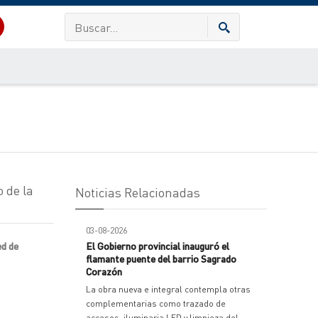
 de la
Noticias Relacionadas
03-08-2026
ed de
El Gobierno provincial inauguró el
flamante puente del barrio Sagrado
Corazón
La obra nueva e integral contempla otras
complementarias como trazado de
accesos, iluminaria LED y limpieza del