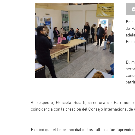
En el
de Pa
adel
Encu
El m
perso
conoc
patr
Al respecto, Graciela Buiatti, directora de Patrimon
coincidencia con la creación del Consejo Internacional de
Explicó que el fin primordial de los talleres fue “apren