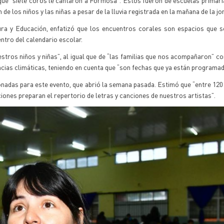
e “siete coros le cantaron a Formosa”. Estos fueron de escuelas primari
de los niños y las niñas a pesar de la lluvia registrada en la mañana de la jo
ltura y Educación, enfatizó que los encuentros corales son espacios que
entro del calendario escolar.
stros niños y niñas”, al igual que de “las familias que nos acompañaron” c
ncias climáticas, teniendo en cuenta que “son fechas que ya están programa
nadas para este evento, que abrió la semana pasada. Estimó que “entre 120 
ciones preparan el repertorio de letras y canciones de nuestros artistas”.