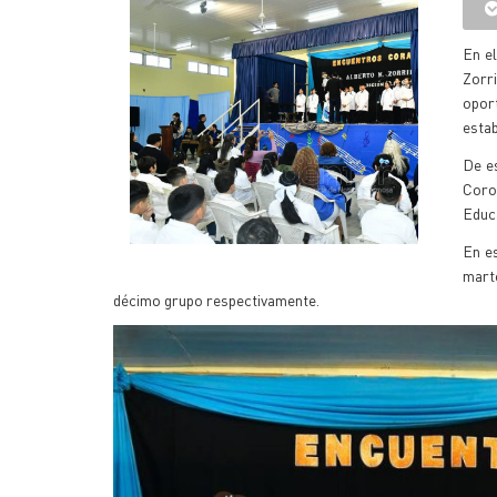
En e
Zorri
opor
estab
De e
Coro
Educ
En es
marte
décimo grupo respectivamente.