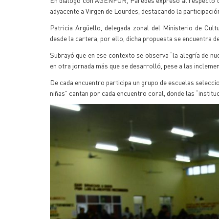
En diálogo con AGENFOR, Paredes expresó al respecto qu
adyacente a Virgen de Lourdes, destacando la participación 
Patricia Argüello, delegada zonal del Ministerio de Cu
desde la cartera, por ello, dicha propuesta se encuentra d
Subrayó que en ese contexto se observa “la alegría de nue
en otra jornada más que se desarrolló, pese a las incleme
De cada encuentro participa un grupo de escuelas seleccio
niñas” cantan por cada encuentro coral, donde las “institu