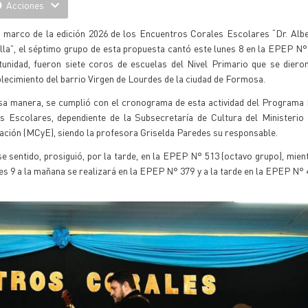
Acciones
l marco de la edición 2026 de los Encuentros Corales Escolares “Dr. Alb
lla”, el séptimo grupo de esta propuesta cantó este lunes 8 en la EPEP N°
tunidad, fueron siete coros de escuelas del Nivel Primario que se diero
lecimiento del barrio Virgen de Lourdes de la ciudad de Formosa.
sa manera, se cumplió con el cronograma de esta actividad del Programa 
s Escolares, dependiente de la Subsecretaría de Cultura del Ministerio 
ación (MCyE), siendo la profesora Griselda Paredes su responsable.
e sentido, prosiguió, por la tarde, en la EPEP N° 513 (octavo grupo), mien
s 9 a la mañana se realizará en la EPEP N° 379 y a la tarde en la EPEP N° 