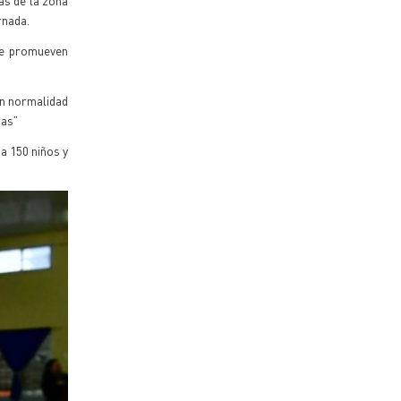
as de la zona
rnada.
 se promueven
on normalidad
das”
a 150 niños y