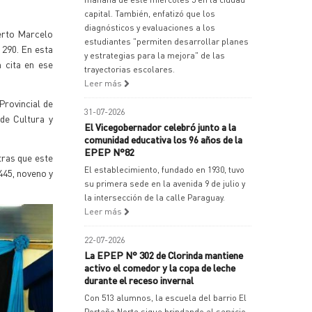
capital. También, enfatizó que los
diagnósticos y evaluaciones a los
erto Marcelo
estudiantes "permiten desarrollar planes
 290. En esta
y estrategias para la mejora" de las
n cita en ese
trayectorias escolares.
Leer más
Provincial de
31-07-2026
de Cultura y
El Vicegobernador celebró junto a la
comunidad educativa los 96 años de la
EPEP N°82
tras que este
El establecimiento, fundado en 1930, tuvo
445, noveno y
su primera sede en la avenida 9 de julio y
la intersección de la calle Paraguay.
Leer más
22-07-2026
La EPEP N° 302 de Clorinda mantiene
activo el comedor y la copa de leche
durante el receso invernal
Con 513 alumnos, la escuela del barrio El
Porteño Norte sigue brindando el servicio