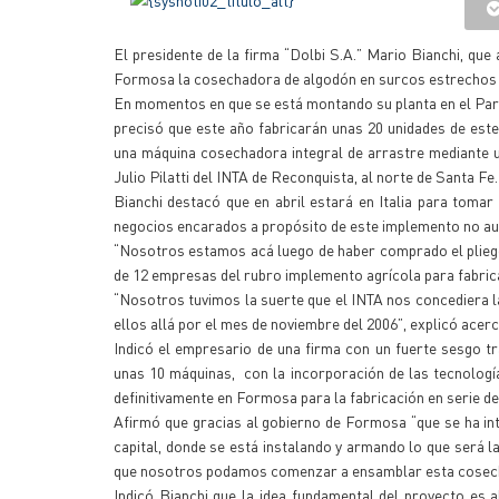
El presidente de la firma “Dolbi S.A.” Mario Bianchi, que
Formosa la cosechadora de algodón en surcos estrechos “J
En momentos en que se está montando su planta en el Parqu
precisó que este año fabricarán unas 20 unidades de este
una máquina cosechadora integral de arrastre mediante un
Julio Pilatti del INTA de Reconquista, al norte de Santa Fe.
Bianchi destacó que en abril estará en Italia para toma
negocios encarados a propósito de este implemento no a
“Nosotros estamos acá luego de haber comprado el pliego 
de 12 empresas del rubro implemento agrícola para fabricar
“Nosotros tuvimos la suerte que el INTA nos concediera l
ellos allá por el mes de noviembre del 2006”, explicó ac
Indicó el empresario de una firma con un fuerte sesgo tr
unas 10 máquinas, con la incorporación de las tecnologí
definitivamente en Formosa para la fabricación en serie d
Afirmó que gracias al gobierno de Formosa “que se ha int
capital, donde se está instalando y armando lo que será l
que nosotros podamos comenzar a ensamblar esta cosecha
Indicó Bianchi que la idea fundamental del proyecto es a