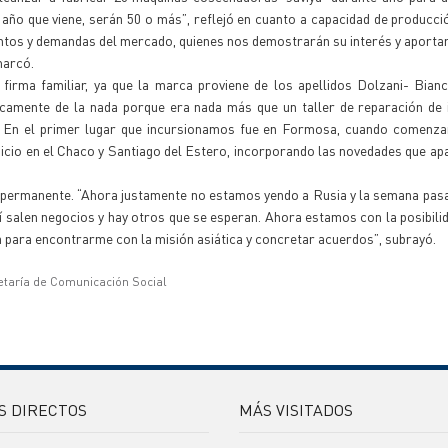
año que viene, serán 50 o más”, reflejó en cuanto a capacidad de producci
entos y demandas del mercado, quienes nos demostrarán su interés y aporta
marcó.
firma familiar, ya que la marca proviene de los apellidos Dolzani- Bian
icamente de la nada porque era nada más que un taller de reparación de
as. En el primer lugar que incursionamos fue en Formosa, cuando comenz
nicio en el Chaco y Santiago del Estero, incorporando las novedades que apa
 es permanente. “Ahora justamente no estamos yendo a Rusia y la semana pas
 salen negocios y hay otros que se esperan. Ahora estamos con la posibili
lia para encontrarme con la misión asiática y concretar acuerdos”, subrayó.
etaría de Comunicación Social
S DIRECTOS
MÁS VISITADOS