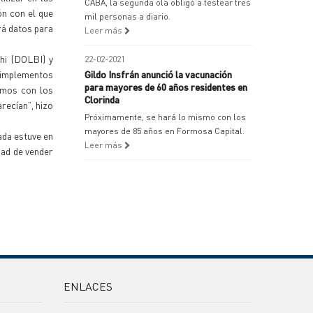
CABA, la segunda ola obligó a testear tres
ón con el que
mil personas a diario.
rá datos para
Leer más
chi (DOLBI) y
22-02-2021
 implementos
Gildo Insfrán anunció la vacunación
para mayores de 60 años residentes en
amos con los
Clorinda
recían”, hizo
Próximamente, se hará lo mismo con los
mayores de 85 años en Formosa Capital.
ada estuve en
Leer más
dad de vender
ENLACES