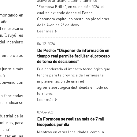
activó el atractivo sistema lumínico
"Formosa Brilla", en su edición 2024, el
cual se extiende desde el Paseo
á montando en
Costanero capitalino hasta las plazoletas
 año.
de la Avenida 25 de Mayo.
el empresario
Leer más
. “Javiyú” es
del ingeniero
04-12-2024
De Pedro: "Disponer de información en
, entre otros
tiempo real permite facilitar el proceso
de toma de decisiones"
s junto a más
Fue ponderado el impacto tecnológico que
só .
tendrá para la provincia de Formosa la
implementación de una red
 convenio con
agrometeorológica distribuida en todo su
territorio.
an fabricadas
Leer más
 es radicarse
07-04-2021
ustrial de la
En Formosa se realizan más de 7 mil
ucturas, para
hisopados por día
rcha”.
Mientras en otras localidades, como la
ilizar en las