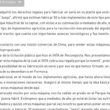
Acciones
 adquirió los derechos legales para fabricar en serie en su planta que est
aviyú”, afirmó que estiman fabricar 50 o más implementos de este tipo por
e Industrial de la capital, con vistas a su culminación a mediados de año, 
 tipo de implementos agrícolas para la recolección mecanizada del algodón
 tractor, que cuenta con importantes avances tecnológicos y fue invento 
r contacto con una misión comercial de China, para vender estas máquinas
utopropulsado.
de la licitación pública que hizo el INTA de Reconquista. Nos presentamo
 esta máquina de la cual el INTA cobra una regalía porque la inventó”, preci
a posibilidad de su fabricación en serie y por eso es que hemos firmado un
erca de su desembarco en Formosa.
adicional en el mundo de los implementos agrícolas, que hasta ahora llev
as e innovaciones necesarias. Aseguró al mismo tiempo que la idea básica
e estas máquinas desde aquí.
eresado mucho por esta máquina, nos ha cedido un predio en el Parque Ind
a planta fabril. Estimamos que a mediados de año ya estarán listas las estr
dora y quizás otras máquinas que tal vez nosotros queramos poner en ma
lcanzar a fabricar 20 máquinas cosechadoras “Javiyú” durante año para ut