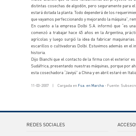
distintas cosechas de algodón, pero seguramente para el 
estará dotada la planta. Todo dependerá de los requerimi
que vayamos perfeccionando y mejorando la máquina”, re
En cuanto a la empresa Dolbi S.A. informó que “es una 
comenzó a trabajar hace 45 años en la Argentina, práct
agrícolas y luego surgió la idea da fabricar maquinari
escarillos o cultivadoras Dolbi. Estuvimos además en el i
historia.
Dijo Bianchi que el contacto de la firma con el exterior
Sudáfrica, presentando nuestras máquinas, porque por ahí
esta cosechadora “Javiyú” a China y en abril estaré en Ita
11-03-2007
|
Cargada en
Fsa. en Marcha
- Fuente: Subsecr
REDES SOCIALES
ACCESO