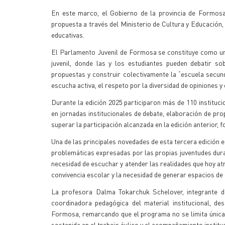
En este marco, el Gobierno de la provincia de Formosa,
propuesta a través del Ministerio de Cultura y Educación, 
educativas.
El Parlamento Juvenil de Formosa se constituye como un 
juvenil, donde las y los estudiantes pueden debatir so
propuestas y construir colectivamente la “escuela secund
escucha activa, el respeto por la diversidad de opiniones 
Durante la edición 2025 participaron más de 110 instituci
en jornadas institucionales de debate, elaboración de pro
superar la participación alcanzada en la edición anterior,
Una de las principales novedades de esta tercera edición es
problemáticas expresadas por las propias juventudes duran
necesidad de escuchar y atender las realidades que hoy atra
convivencia escolar y la necesidad de generar espacios de
La profesora Dalma Tokarchuk Schelover, integrante de
coordinadora pedagógica del material institucional, d
Formosa, remarcando que el programa no se limita únicam
sostenida en el trabajo áulico y el acompañamiento instituc