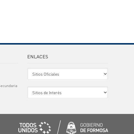
ENLACES
Sitio Oficiales
Secundaria
Sitio de Interes
)