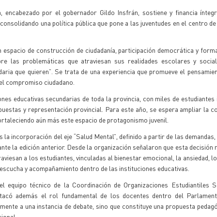
 encabezado por el gobernador Gildo Insfrán, sostiene y financia ínteg
consolidando una política pública que pone a las juventudes en el centro de
espacio de construcción de ciudadanía, participación democrática y forma
bre las problemáticas que atraviesan sus realidades escolares y social
aria que quieren”. Se trata de una experiencia que promueve el pensamient
y el compromiso ciudadano.
ones educativas secundarias de toda la provincia, con miles de estudiantes
puestas y representación provincial. Para este año, se espera ampliar la c
 fortaleciendo aún más este espacio de protagonismo juvenil.
 la incorporación del eje “Salud Mental”, definido a partir de las demandas,
te la edición anterior. Desde la organización señalaron que esta decisión 
viesan a los estudiantes, vinculadas al bienestar emocional, la ansiedad, lo
 escucha y acompañamiento dentro de las instituciones educativas.
l equipo técnico de la Coordinación de Organizaciones Estudiantiles S
estacó además el rol fundamental de los docentes dentro del Parlament
ente a una instancia de debate, sino que constituye una propuesta pedagó
ional.