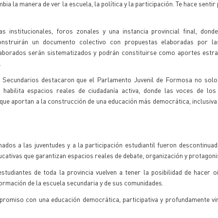
a la manera de ver la escuela, la política y la participación. Te hace sentir
institucionales, foros zonales y una instancia provincial final, donde
construirán un documento colectivo con propuestas elaboradas por la
aborados serán sistematizados y podrán constituirse como aportes estra
.
 Secundarios destacaron que el Parlamento Juvenil de Formosa no solo 
ue habilita espacios reales de ciudadanía activa, donde las voces de lo
e aportan a la construcción de una educación más democrática, inclusiva 
dos a las juventudes y a la participación estudiantil fueron descontinu
ucativas que garantizan espacios reales de debate, organización y protagoni
tudiantes de toda la provincia vuelven a tener la posibilidad de hacer o
formación de la escuela secundaria y de sus comunidades.
omiso con una educación democrática, participativa y profundamente vin