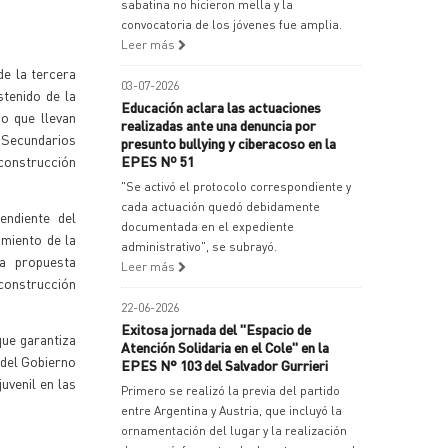
sabatina no hicieron mella y la
convocatoria de los jóvenes fue amplia.
Leer más
de la tercera
03-07-2026
tenido de la
Educación aclara las actuaciones
do que llevan
realizadas ante una denuncia por
s Secundarios
presunto bullying y ciberacoso en la
construcción
EPES Nº 51
"Se activó el protocolo correspondiente y
cada actuación quedó debidamente
endiente del
documentada en el expediente
amiento de la
administrativo", se subrayó.
a propuesta
Leer más
 construcción
22-06-2026
Exitosa jornada del "Espacio de
que garantiza
Atención Solidaria en el Cole" en la
 del Gobierno
EPES N° 103 del Salvador Gurrieri
uvenil en las
Primero se realizó la previa del partido
entre Argentina y Austria, que incluyó la
ornamentación del lugar y la realización