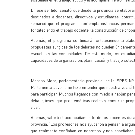
En ese sentido, señaló que desde la provincia se elabora
destinados a docentes, directivos y estudiantes, const
remarcó que el programa contempla instancias permanen
fortaleciendo el trabajo docente, la construcción de prop
Además, el programa continuará fortaleciendo la elabo
propuestas surgidas de los debates no queden únicamente
escuelas y las comunidades. De este modo, los estudian
capacidades de organización, planificación y trabajo colec
Marcos Mora, parlamentario provincial de la EPES Nº 23
Parlamento Juvenil me hizo entender que nuestra voz sí 
para participar. Muchos llegamos con miedo a hablar, pen
debatir, investigar problemáticas reales y construir pro
vida”.
Además, valoró el acompañamiento de los docentes duran
provincia. “Los profesores nos ayudaron a pensar, a argu
que realmente confiaban en nosotros y nos enseñaban 