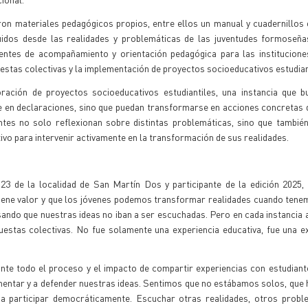
ron materiales pedagógicos propios, entre ellos un manual y cuadernillos
ruidos desde las realidades y problemáticas de las juventudes formoseña
tes de acompañamiento y orientación pedagógica para las instituciones
uestas colectivas y la implementación de proyectos socioeducativos estudian
ración de proyectos socioeducativos estudiantiles, una instancia que b
 en declaraciones, sino que puedan transformarse en acciones concretas 
tes no solo reflexionan sobre distintas problemáticas, sino que también
tivo para intervenir activamente en la transformación de sus realidades.
 de la localidad de San Martín Dos y participante de la edición 2025, 
tiene valor y que los jóvenes podemos transformar realidades cuando ten
sando que nuestras ideas no iban a ser escuchadas. Pero en cada instancia
puestas colectivas. No fue solamente una experiencia educativa, fue una e
te todo el proceso y el impacto de compartir experiencias con estudiant
mentar y a defender nuestras ideas. Sentimos que no estábamos solos, que 
a participar democráticamente. Escuchar otras realidades, otros probl