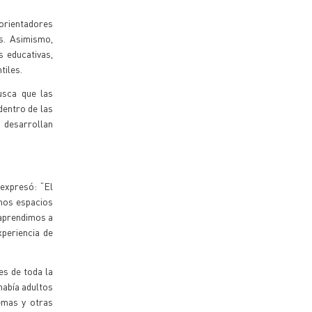
 orientadores
s. Asimismo,
 educativas,
tiles.
usca que las
dentro de las
 desarrollan
expresó: “El
emos espacios
 aprendimos a
xperiencia de
es de toda la
había adultos
emas y otras