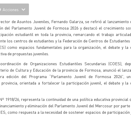
Acciones
rector de Asuntos Juveniles, Fernando Galarza, se refirió al lanzamiento 
ión del Parlamento Juvenil de Formosa 2026 y destacó el crecimiento sos
cipación estudiantil en toda la provincia, remarcando el trabajo articula
ante los centros de estudiantes y la Federación de Centros de Estudiante
ES) como espacios fundamentales para la organización, el debate y la 
tiva de propuestas juveniles.
oordinación de Organizaciones Estudiantiles Secundarias (COES), dep
terio de Cultura y Educación de la provincia de Formosa, anunció el lanz
era edición del Programa “Parlamento Juvenil de Formosa 2026”, un
provincia, orientada a fortalecer la participación juvenil, el debate y la
 1918/26, representa la continuidad de una política educativa provincial 
sfinanciamiento y eliminación del Parlamento Juvenil del Mercosur por parte
ES, como respuesta a la necesidad de sostener espacios de participación j