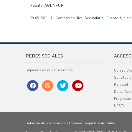
Fuente: AGENFOR.
28-05-2026
|
Cargada en
Nivel Secundario
- Fuente: Ministe
REDES SOCIALES
ACCESO
Síguenos en nuestras redes
Correo Ofi
Solicitud C
Refsatel
Datos Abie
Preguntas
UPSTI
Gobierno de la Provincia de Formosa · República Argentina