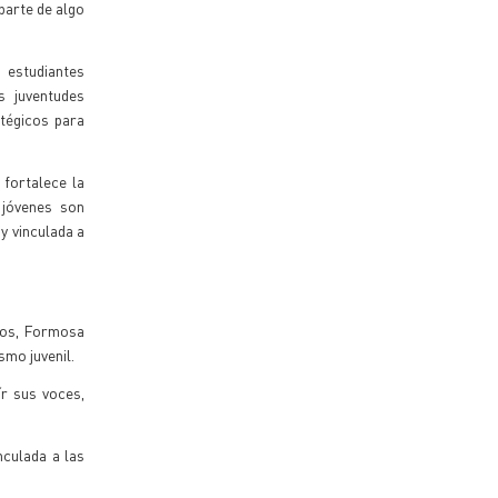
 parte de algo
 estudiantes
s juventudes
tégicos para
fortalece la
s jóvenes son
y vinculada a
ados, Formosa
smo juvenil.
ír sus voces,
culada a las