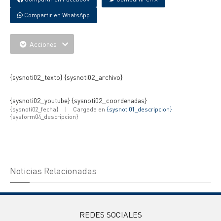
Compartir en WhatsApp
Acciones
{IMAGENES} {IMAGNES_EXTRAS}
{sysnoti02_texto} {sysnoti02_archivo}
{sysnoti02_youtube} {sysnoti02_coordenadas}
{sysnoti02_fecha}
|
Cargada en
{sysnoti01_descripcion}
{sysform04_descripcion}
Noticias Relacionadas
REDES SOCIALES