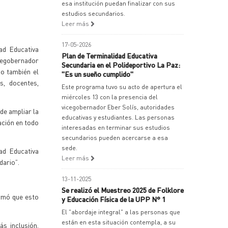
esa institución puedan finalizar con sus
estudios secundarios.
Leer más
17-05-2026
ad Educativa
Plan de Terminalidad Educativa
icegobernador
Secundaria en el Polideportivo La Paz:
mo también el
"Es un sueño cumplido"
s, docentes,
Este programa tuvo su acto de apertura el
miércoles 13 con la presencia del
vicegobernador Eber Solís, autoridades
de ampliar la
educativas y estudiantes. Las personas
ación en todo
interesadas en terminar sus estudios
secundarios pueden acercarse a esa
sede.
ad Educativa
Leer más
dario”.
13-11-2025
Se realizó el Muestreo 2025 de Folklore
irmó que esto
y Educación Física de la UPP N° 1
El "abordaje integral" a las personas que
están en esta situación contempla, a su
s inclusión,