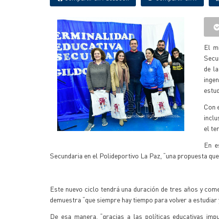
El m
Secun
de l
inge
estud
Con e
inclu
el te
En e
Secundaria en el Polideportivo La Paz, “una propuesta que p
Este nuevo ciclo tendrá una duración de tres años y come
demuestra “que siempre hay tiempo para volver a estudiar y
De esa manera, “gracias a las políticas educativas imp