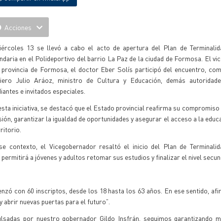
Acciones
iércoles 13 se llevó a cabo el acto de apertura del Plan de Terminalid
daria en el Polideportivo del barrio La Paz de la ciudad de Formosa. El v
a provincia de Formosa, el doctor Eber Solís participó del encuentro, co
niero Julio Aráoz, ministro de Cultura y Educación, demás autoridade
iantes e invitados especiales.
sta iniciativa, se destacó que el Estado provincial reafirma su compromiso 
sión, garantizar la igualdad de oportunidades y asegurar el acceso a la educ
rritorio.
se contexto, el Vicegobernador resaltó el inicio del Plan de Terminalid
ermitirá a jóvenes y adultos retomar sus estudios y finalizar el nivel secun
nzó con 60 inscriptos, desde los 18 hasta los 63 años. En ese sentido, af
 abrir nuevas puertas para el futuro”.
ulsadas por nuestro gobernador Gildo Insfrán, seguimos garantizando má