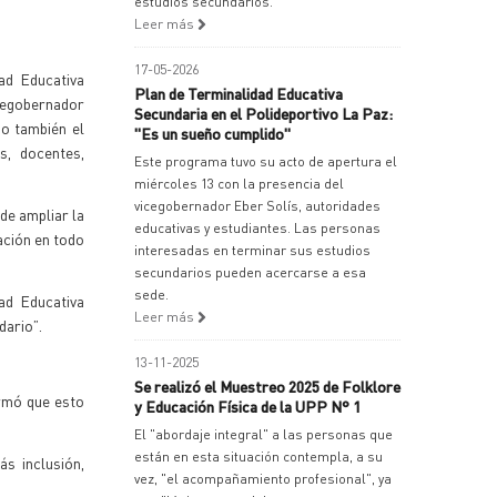
estudios secundarios.
Leer más
17-05-2026
ad Educativa
Plan de Terminalidad Educativa
icegobernador
Secundaria en el Polideportivo La Paz:
mo también el
"Es un sueño cumplido"
s, docentes,
Este programa tuvo su acto de apertura el
miércoles 13 con la presencia del
vicegobernador Eber Solís, autoridades
de ampliar la
educativas y estudiantes. Las personas
ación en todo
interesadas en terminar sus estudios
secundarios pueden acercarse a esa
sede.
ad Educativa
Leer más
dario”.
13-11-2025
Se realizó el Muestreo 2025 de Folklore
irmó que esto
y Educación Física de la UPP N° 1
El "abordaje integral" a las personas que
están en esta situación contempla, a su
s inclusión,
vez, "el acompañamiento profesional", ya