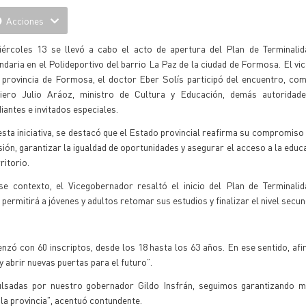
Acciones
iércoles 13 se llevó a cabo el acto de apertura del Plan de Terminalid
daria en el Polideportivo del barrio La Paz de la ciudad de Formosa. El v
a provincia de Formosa, el doctor Eber Solís participó del encuentro, co
niero Julio Aráoz, ministro de Cultura y Educación, demás autoridade
iantes e invitados especiales.
sta iniciativa, se destacó que el Estado provincial reafirma su compromiso 
sión, garantizar la igualdad de oportunidades y asegurar el acceso a la educ
rritorio.
se contexto, el Vicegobernador resaltó el inicio del Plan de Terminalid
ermitirá a jóvenes y adultos retomar sus estudios y finalizar el nivel secun
nzó con 60 inscriptos, desde los 18 hasta los 63 años. En ese sentido, af
 abrir nuevas puertas para el futuro”.
ulsadas por nuestro gobernador Gildo Insfrán, seguimos garantizando má
la provincia”, acentuó contundente.