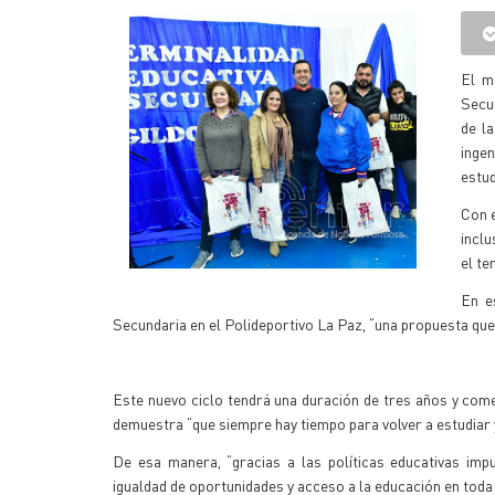
El m
Secun
de l
inge
estud
Con e
inclu
el te
En e
Secundaria en el Polideportivo La Paz, “una propuesta que p
Este nuevo ciclo tendrá una duración de tres años y come
demuestra “que siempre hay tiempo para volver a estudiar y
De esa manera, “gracias a las políticas educativas imp
igualdad de oportunidades y acceso a la educación en toda 