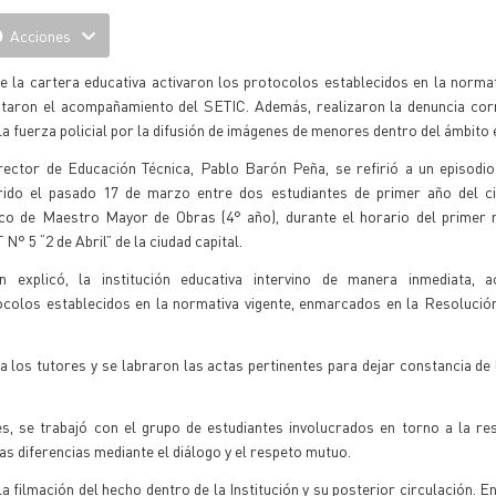
Acciones
 la cartera educativa activaron los protocolos establecidos en la normat
citaron el acompañamiento del SETIC. Además, realizaron la denuncia cor
la fuerza policial por la difusión de imágenes de menores dentro del ámbito 
irector de Educación Técnica, Pablo Barón Peña, se refirió a un episodio
rido el pasado 17 de marzo entre dos estudiantes de primer año del ci
ico de Maestro Mayor de Obras (4° año), durante el horario del primer r
N° 5 “2 de Abril” de la ciudad capital.
n explicó, la institución educativa intervino de manera inmediata, a
ocolos establecidos en la normativa vigente, enmarcados en la Resolució
a los tutores y se labraron las actas pertinentes para dejar constancia de 
 se trabajó con el grupo de estudiantes involucrados en torno a la res
las diferencias mediante el diálogo y el respeto mutuo.
filmación del hecho dentro de la Institución y su posterior circulación. En