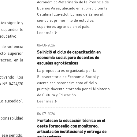
Agronómico-Veterinario de la Provincia de
Buenos Aires, ubicado en el predio Santa
Catalina (Llavallol, Lomas de Zamora),
siendo el primer hito de estudios
iva vigente y
superiores agrarios en el país.
respondiente
Leer más
educativo.
06-08-2026
 de violencia
Se inició el ciclo de capacitación en
clo superior
economía social para docentes de
ecreo, en la
escuelas agrotécnicas
La propuesta es organizada por la
ctivando los
Subsecretaría de Economía Social y
cuenta con reconocimiento oficial y
n N° 0424/20
puntaje docente otorgado por el Ministerio
de Cultura y Educación.
lo sucedido”,
Leer más
06-07-2026
ponsabilidad
Fortalecen la educación técnica en el
oeste formoseño con monitoreo,
articulación institucional y entrega de
 ese sentido,
equipamiento