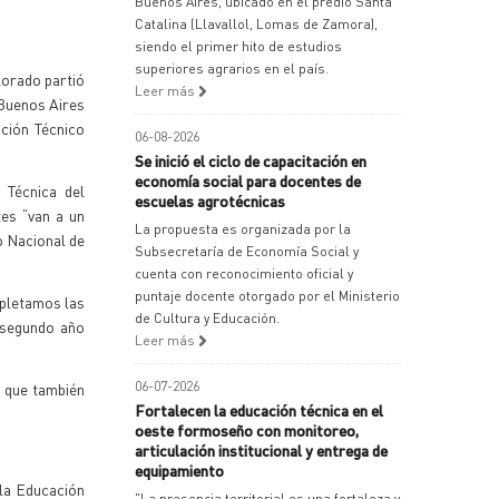
Buenos Aires, ubicado en el predio Santa
Catalina (Llavallol, Lomas de Zamora),
siendo el primer hito de estudios
superiores agrarios en el país.
lorado partió
Leer más
 Buenos Aires
ación Técnico
06-08-2026
Se inició el ciclo de capacitación en
economía social para docentes de
 Técnica del
escuelas agrotécnicas
tes “van a un
La propuesta es organizada por la
o Nacional de
Subsecretaría de Economía Social y
cuenta con reconocimiento oficial y
puntaje docente otorgado por el Ministerio
mpletamos las
de Cultura y Educación.
r segundo año
Leer más
06-07-2026
s que también
Fortalecen la educación técnica en el
oeste formoseño con monitoreo,
articulación institucional y entrega de
equipamiento
 la Educación
"La presencia territorial es una fortaleza y