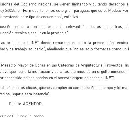
isiones del Gobierno nacional se vienen limitando y quitando derechos e
la ley 26058, en Formosa tenemos este gran paraguas que es el Modelo Fo
fomentando este tipo de encuentros”, enfatizó.
moseños no solo son una “presencia relevante” en estos encuentros, si
ucación técnica a seguir en la provincia”.
s autoridades del INET donde remarcan, no solo la preparación técnica
nidad y de trabajo solidario”, añadiendo que “no es solo formarse como un 
a Maestro Mayor de Obras en las Cátedras de Arquitectura, Proyectos, In
stuvo que “para la institución y para los alumnos es un orgullo inmenso 
or haber sido seleccionados en el noreste argentino desde el INET”.
 diseñaron los chicos, quienes cumplieron con el diseño en tiempo y forma 
rlos llegar a esta instancia”.
Fuente: AGENFOR.
terio de Cultura y Educación