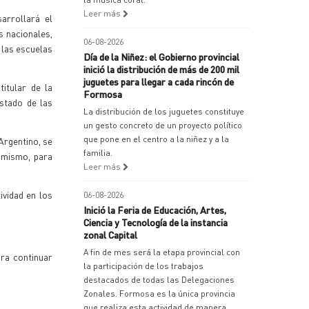
Leer más
arrollará el
s nacionales,
06-08-2026
e las escuelas
Día de la Niñez: el Gobierno provincial
inició la distribución de más de 200 mil
juguetes para llegar a cada rincón de
itular de la
Formosa
istado de las
La distribución de los juguetes constituye
un gesto concreto de un proyecto político
que pone en el centro a la niñez y a la
Argentino, se
familia.
l mismo, para
Leer más
ividad en los
06-08-2026
Inició la Feria de Educación, Artes,
Ciencia y Tecnología de la instancia
zonal Capital
A fin de mes será la etapa provincial con
ara continuar
la participación de los trabajos
destacados de todas las Delegaciones
Zonales. Formosa es la única provincia
que realiza esta actividad de manera