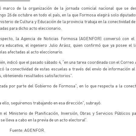
l marco de la organización de la jornada comicial nacional que se des
go 26 de octubre en todo el país, en la que Formosa elegirá solo diputado
nisterio de Cultura y Educación de la provincia trabaja en la conectividad d
adas para dicho acto eleccionario.
especto, la Agencia de Noticias Formosa (AGENFOR) conversó con el t
ra educativa, el ingeniero Julio Aráoz, quien confirmó que ya posee el l
las afectadas al acto eleccionario.
én, indicó que el pasado sábado 4, “en una tarea coordinada con el Correo 
icó la conectividad de estas escuelas a través del envío de información a
s, obteniendo resultados satisfactorios”.
izada por parte del Gobierno de Formosa”, en lo que respecta a la conect
a ello, seguiremos trabajando en esa dirección”, subrayó.
 el Ministerio de Planificación, Inversión, Obras y Servicios Públicos p
e lleva a cabo en la previa de un acto electoral”.
Fuente: AGENFOR.