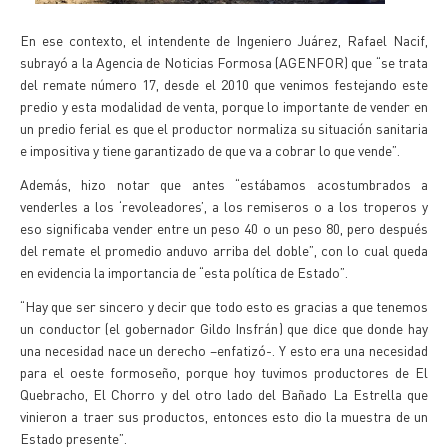
En ese contexto, el intendente de Ingeniero Juárez, Rafael Nacif,
subrayó a la Agencia de Noticias Formosa (AGENFOR) que “se trata
del remate número 17, desde el 2010 que venimos festejando este
predio y esta modalidad de venta, porque lo importante de vender en
un predio ferial es que el productor normaliza su situación sanitaria
e impositiva y tiene garantizado de que va a cobrar lo que vende”.
Además, hizo notar que antes “estábamos acostumbrados a
venderles a los ‘revoleadores’, a los remiseros o a los troperos y
eso significaba vender entre un peso 40 o un peso 80, pero después
del remate el promedio anduvo arriba del doble”, con lo cual queda
en evidencia la importancia de “esta política de Estado”.
“Hay que ser sincero y decir que todo esto es gracias a que tenemos
un conductor (el gobernador Gildo Insfrán) que dice que donde hay
una necesidad nace un derecho –enfatizó-. Y esto era una necesidad
para el oeste formoseño, porque hoy tuvimos productores de El
Quebracho, El Chorro y del otro lado del Bañado La Estrella que
vinieron a traer sus productos, entonces esto dio la muestra de un
Estado presente”.