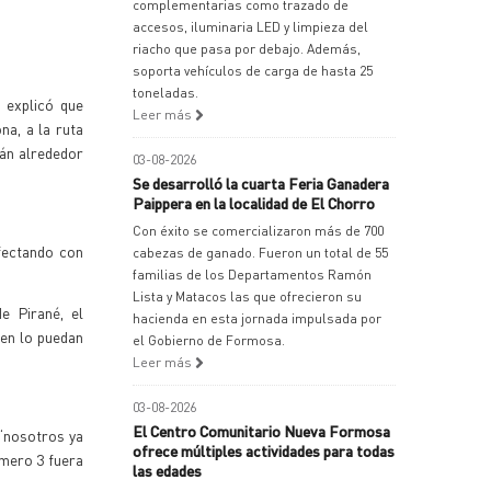
complementarias como trazado de
accesos, iluminaria LED y limpieza del
riacho que pasa por debajo. Además,
soporta vehículos de carga de hasta 25
toneladas.
o explicó que
Leer más
na, a la ruta
tán alrededor
03-08-2026
Se desarrolló la cuarta Feria Ganadera
Paippera en la localidad de El Chorro
Con éxito se comercializaron más de 700
fectando con
cabezas de ganado. Fueron un total de 55
familias de los Departamentos Ramón
Lista y Matacos las que ofrecieron su
e Pirané, el
hacienda en esta jornada impulsada por
 en lo puedan
el Gobierno de Formosa.
Leer más
03-08-2026
El Centro Comunitario Nueva Formosa
“nosotros ya
ofrece múltiples actividades para todas
úmero 3 fuera
las edades