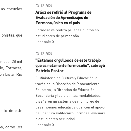
03-12-2024
 las escuelas
Aráoz se refirió al Programa de
Evaluación de Aprendizajes de
Formosa, único en el país
Formosa ya realizó pruebas pilotos en
ionistas, que
estudiantes de primer año.
Leer más
03-12-2024
"Estamos orgullosos de este trabajo
n casi 28 mil
que es netamente formoseño", subrayó
ado, Formosa,
Patricia Pastor
ón Lista, Rio
El Ministerio de Cultura y Educación, a
través de la Dirección de Planeamiento
Educativo, la Dirección de Educación
Secundaria y las distintas modalidades,
diseñaron un sistema de monitoreo de
desempeños educativos que, con el apoyo
ento de este
del Instituto Politécnico Formosa, evaluará
a estudiantes secundari
Leer más
ios, como los