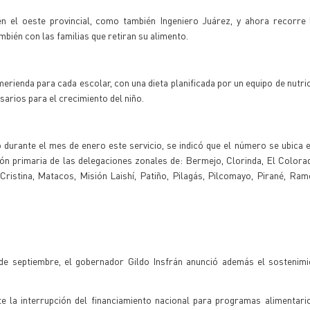
, en el oeste provincial, como también Ingeniero Juárez, y ahora recorre
mbién con las familias que retiran su alimento.
erienda para cada escolar, con una dieta planificada por un equipo de nutric
arios para el crecimiento del niño.
 durante el mes de enero este servicio, se indicó que el número se ubica e
ón primaria de las delegaciones zonales de: Bermejo, Clorinda, El Color
istina, Matacos, Misión Laishí, Patiño, Pilagás, Pilcomayo, Pirané, Ram
de septiembre, el gobernador Gildo Insfrán anunció además el sostenimi
te la interrupción del financiamiento nacional para programas alimentar