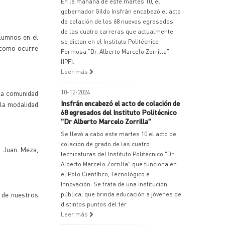
En la mañana de este martes 10, el
gobernador Gildo Insfrán encabezó el acto
de colación de los 68 nuevos egresados
de las cuatro carreras que actualmente
alumnos en el
se dictan en el Instituto Politécnico
, como ocurre
Formosa "Dr. Alberto Marcelo Zorrilla"
(IPF).
Leer más
 la comunidad
10-12-2024
Insfrán encabezó el acto de colación de
 la modalidad
68 egresados del Instituto Politécnico
"Dr Alberto Marcelo Zorrilla"
Se llevó a cabo este martes 10 el acto de
colación de grado de las cuatro
r Juan Meza,
tecnicaturas del Instituto Politécnico "Dr
Alberto Marcelo Zorrilla" que funciona en
el Polo Científico, Tecnológico e
Innovación. Se trata de una institución
 de nuestros
pública, que brinda educación a jóvenes de
distintos puntos del ter
Leer más