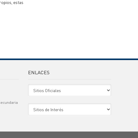
ropios, estas
ENLACES
Sitio Oficiales
Secundaria
Sitio de Interes
)