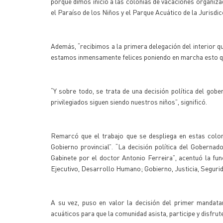
porque dimos inicio a las colonias de vacaciones organiz
el Paraíso de los Niños y el Parque Acuático de la Jurisdi
Además, “recibimos a la primera delegación del interior qu
estamos inmensamente felices poniendo en marcha esto qu
“Y sobre todo, se trata de una decisión política del gob
privilegiados siguen siendo nuestros niños”, significó.
Remarcó que el trabajo que se despliega en estas coloni
Gobierno provincial”. “La decisión política del Goberna
Gabinete por el doctor Antonio Ferreira”, acentuó la fun
Ejecutivo, Desarrollo Humano; Gobierno, Justicia, Seguri
A su vez, puso en valor la decisión del primer mandatar
acuáticos para que la comunidad asista, participe y disfru