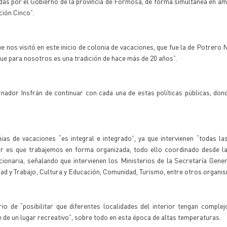
adas por el Gobierno de la provincia de Formosa, de forma simultánea en a
cción Cinco”.
e nos visitó en este inicio de colonia de vacaciones, que fue la de Potrero N
e para nosotros es una tradición de hace más de 20 años”.
ernador Insfrán de continuar con cada una de estas políticas públicas, don
as de vacaciones “es integral e integrado”, ya que intervienen “todas la
dor es que trabajemos en forma organizada, todo ello coordinado desde l
cionaria, señalando que intervienen los Ministerios de la Secretaría Gene
dad y Trabajo; Cultura y Educación, Comunidad, Turismo, entre otros organi
io de “posibilitar que diferentes localidades del interior tengan comple
te de un lugar recreativo”, sobre todo en esta época de altas temperaturas.