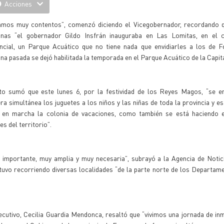
Acciones
amos muy contentos”, comenzó diciendo el Vicegobernador, recordando 
nas “el gobernador Gildo Insfrán inauguraba en Las Lomitas, en el 
incial, un Parque Acuático que no tiene nada que envidiarles a los de F
a pasada se dejó habilitada la temporada en el Parque Acuático de la Capita
to sumó que este lunes 6, por la festividad de los Reyes Magos, “se e
a simultánea los juguetes a los niños y las niñas de toda la provincia y e
 en marcha la colonia de vacaciones, como también se está haciendo e
es del territorio”.
importante, muy amplia y muy necesaria”, subrayó a la Agencia de Noti
uvo recorriendo diversas localidades “de la parte norte de los Departa
jecutivo, Cecilia Guardia Mendonca, resaltó que “vivimos una jornada de in