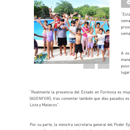
“Est
sema
prov
seman
A es
maner
puso
lugar
“Realmente la presencia del Estado en Formosa es muy 
(AGENFOR), tras comentar también que días pasados est
Lista y Matacos”.
Por su parte, la ministra secretaria general del Poder E