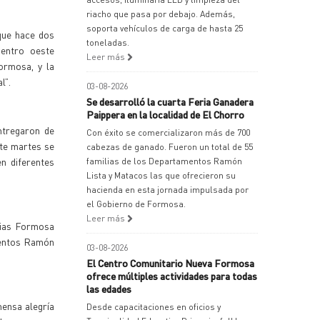
riacho que pasa por debajo. Además,
soporta vehículos de carga de hasta 25
que hace dos
toneladas.
centro oeste
Leer más
ormosa, y la
l”.
03-08-2026
Se desarrolló la cuarta Feria Ganadera
Paippera en la localidad de El Chorro
ntregaron de
Con éxito se comercializaron más de 700
ste martes se
cabezas de ganado. Fueron un total de 55
n diferentes
familias de los Departamentos Ramón
Lista y Matacos las que ofrecieron su
hacienda en esta jornada impulsada por
el Gobierno de Formosa.
Leer más
cias Formosa
mentos Ramón
03-08-2026
El Centro Comunitario Nueva Formosa
ofrece múltiples actividades para todas
las edades
mensa alegría
Desde capacitaciones en oficios y