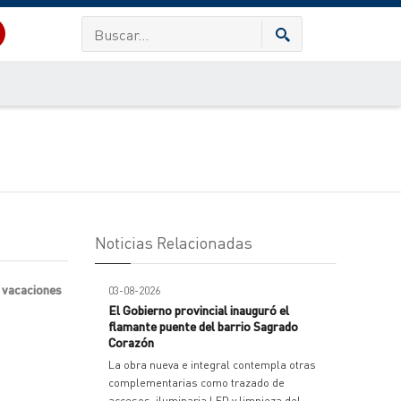
Noticias Relacionadas
e vacaciones
03-08-2026
El Gobierno provincial inauguró el
flamante puente del barrio Sagrado
Corazón
La obra nueva e integral contempla otras
complementarias como trazado de
accesos, iluminaria LED y limpieza del