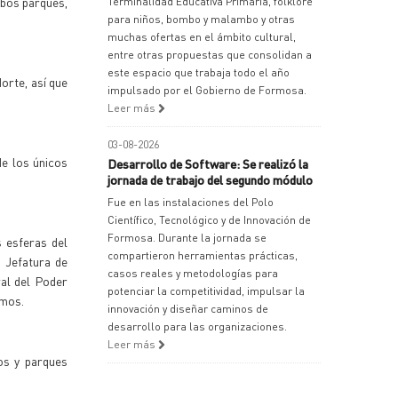
mbos parques,
Terminalidad Educativa Primaria, folklore
para niños, bombo y malambo y otras
muchas ofertas en el ámbito cultural,
entre otras propuestas que consolidan a
este espacio que trabaja todo el año
orte, así que
impulsado por el Gobierno de Formosa.
Leer más
03-08-2026
de los únicos
Desarrollo de Software: Se realizó la
jornada de trabajo del segundo módulo
Fue en las instalaciones del Polo
Científico, Tecnológico y de Innovación de
Formosa. Durante la jornada se
s esferas del
compartieron herramientas prácticas,
a Jefatura de
casos reales y metodologías para
ral del Poder
potenciar la competitividad, impulsar la
smos.
innovación y diseñar caminos de
desarrollo para las organizaciones.
Leer más
jos y parques