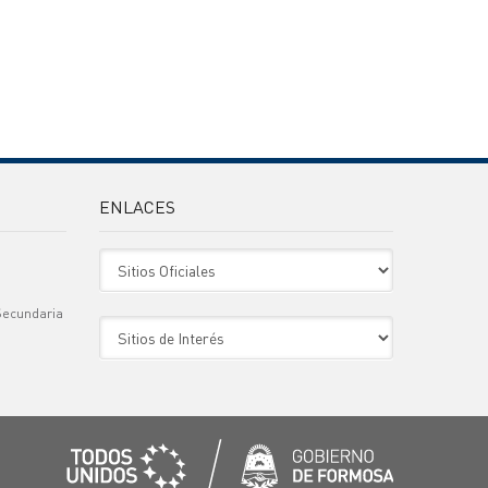
ENLACES
Sitio Oficiales
Secundaria
Sitio de Interes
)