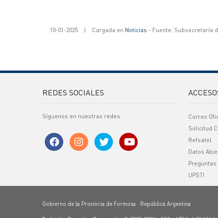
10-01-2025
|
Cargada en
Noticias
- Fuente: Subsecretaría 
REDES SOCIALES
ACCESO
Síguenos en nuestras redes
Correo Ofi
Solicitud C
Refsatel
Datos Abie
Preguntas
UPSTI
Gobierno de la Provincia de Formosa · República Argentina