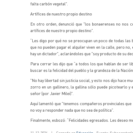
falta carbón vegetal".
Artífices de nuestro propio destino
En otro orden, denunció que "los bonaerenses no nos 
artífices de nuestro propio destino".
“Les digo por qué no se preocupan un poco de todas las ba
que no pueden pagar el alquiler viven en la calle, pero n
hay un dictador", aclarándoles que "soy producto de su deci
Para cerrar les dijo que “a todos los que hablan de ser li
buscar es la felicidad del pueblo y la grandeza de la Nación.
"No hay libertad sin justicia social, y esto nos dijo hace 
zorro en un gallinero, la gallina sólo puede picotearlo y
señor (por Javier Milei)".
Aquí lamentó que "tenemos compañeros provinciales que a
no voy a responder nada que no sea de política".
Finalmente, esbozó: “Felicidades egresados. Les deseo muc
11-12-2024
|
Cargada en
Educación
- Fuente: Subsecretarí