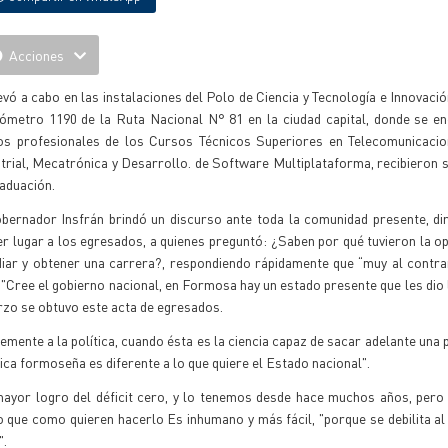
Acciones
evó a cabo en las instalaciones del Polo de Ciencia y Tecnología e Innovació
ilómetro 1190 de la Ruta Nacional N° 81 en la ciudad capital, donde se e
os profesionales de los Cursos Técnicos Superiores en Telecomunicacio
trial, Mecatrónica y Desarrollo. de Software Multiplataforma, recibieron s
raduación.
obernador Insfrán brindó un discurso ante toda la comunidad presente, di
r lugar a los egresados, a quienes preguntó: ¿Saben por qué tuvieron la o
diar y obtener una carrera?, respondiendo rápidamente que “muy al contra
 "Cree el gobierno nacional, en Formosa hay un estado presente que les dio l
erzo se obtuvo este acta de egresados.
nte a la política, cuando ésta es la ciencia capaz de sacar adelante una p
blica formoseña es diferente a lo que quiere el Estado nacional".
 mayor logro del déficit cero, y lo tenemos desde hace muchos años, pero
 que como quieren hacerlo Es inhumano y más fácil, "porque se debilita al 
".