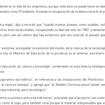
tal en la vida de los argentinos, porque todo esto se puede hacer en de
asumió como Presidente, iniciando la recuperación de la democracia en el pa
ra etapa", dijo y recordó que "cuando éramos jóvenes como ustedes, viv
otros eran encarcelados, recuperando su libertad sólo en 1983" y lament
o, pero aún así vemos que hay esfuerzos que nos acercan al pasado que
 evolutiva, acompañar la evolución del mundo, de la ciencia, de la tecnologí
 hoy el Ministro de Educación de la provincia es el anterior secretario
ucación, en ciencia y tecnología”, nombrando en esta línea la inteligencia
nos.
uguramos ese edificio", en referencia a las instalaciones del Politécnic
o al recurso humano" y agregó que "el Modelo Formosa pensó donde van 
rque industrial, pero tecnológico”.
uestra su primera estructura de horno" aclarando que el proyecto son cuatr
 como el suyo, pero también rural porque el material indispensable que e