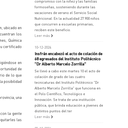
compromiso con la niñez y las familias
formoseñas, sosteniendo durante las
vacaciones de verano el Servicio Social
Nutricional. En la actualidad 27.900 niños
que concurren a escuelas primarias,
n, ubicado en
reciben este beneficio.
ncuentran los
Leer más
nes, Química
u certificado
10-12-2024
Insfrán encabezó el acto de colación de
68 egresados del Instituto Politécnico
rigiéndose en
"Dr Alberto Marcelo Zorrilla"
portunidad de
Se llevó a cabo este martes 10 el acto de
rio de lo que
colación de grado de las cuatro
a posibilidad
tecnicaturas del Instituto Politécnico "Dr
Alberto Marcelo Zorrilla" que funciona en
el Polo Científico, Tecnológico e
rovincia, una
Innovación. Se trata de una institución
pública, que brinda educación a jóvenes de
distintos puntos del ter
 con la gente
Leer más
quitarles las