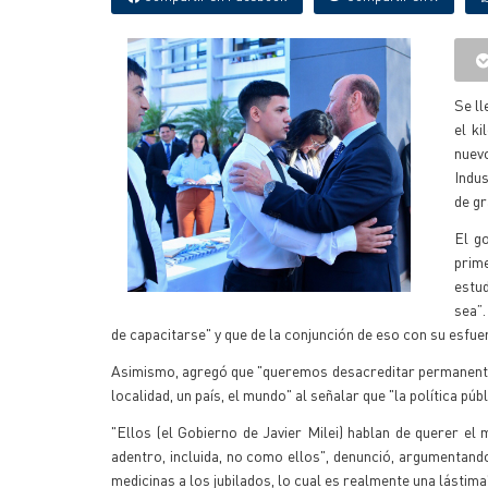
Se ll
el k
nuev
Indus
de g
El g
prime
estu
sea”.
de capacitarse" y que de la conjunción de eso con su esfu
Asimismo, agregó que "queremos desacreditar permanenteme
localidad, un país, el mundo" al señalar que "la política pú
"Ellos (el Gobierno de Javier Milei) hablan de querer el
adentro, incluida, no como ellos", denunció, argumentando
medicinas a los jubilados, lo cual es realmente una lástima