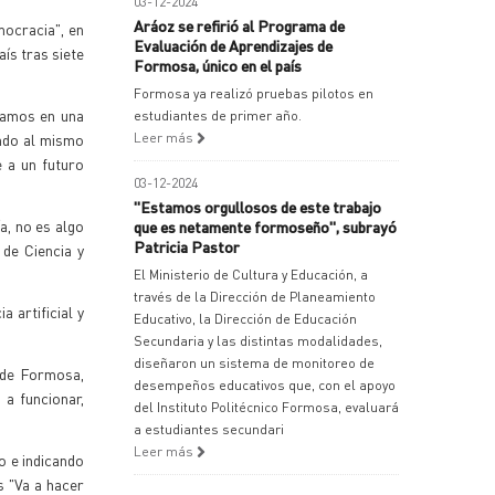
03-12-2024
Aráoz se refirió al Programa de
mocracia", en
Evaluación de Aprendizajes de
ís tras siete
Formosa, único en el país
Formosa ya realizó pruebas pilotos en
íamos en una
estudiantes de primer año.
ando al mismo
Leer más
 a un futuro
03-12-2024
"Estamos orgullosos de este trabajo
a, no es algo
que es netamente formoseño", subrayó
Patricia Pastor
 de Ciencia y
El Ministerio de Cultura y Educación, a
través de la Dirección de Planeamiento
 artificial y
Educativo, la Dirección de Educación
Secundaria y las distintas modalidades,
diseñaron un sistema de monitoreo de
o de Formosa,
desempeños educativos que, con el apoyo
a funcionar,
del Instituto Politécnico Formosa, evaluará
a estudiantes secundari
Leer más
o e indicando
s "Va a hacer