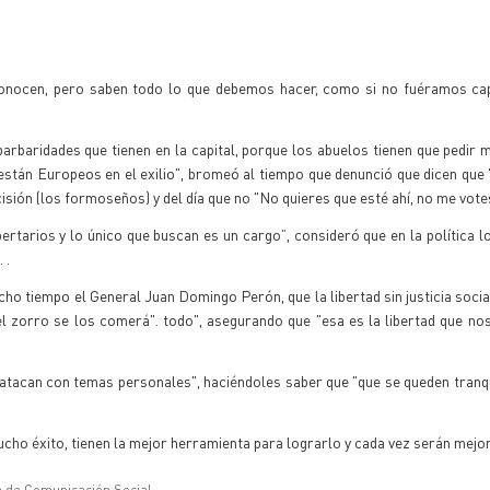
conocen, pero saben todo lo que debemos hacer, como si no fuéramos ca
rbaridades que tienen en la capital, porque los abuelos tienen que pedir m
o, están Europeos en el exilio", bromeó al tiempo que denunció que dicen qu
sión (los formoseños) y del día que no "No quieres que esté ahí, no me votes 
bertarios y lo único que buscan es un cargo”, consideró que en la política l
 .
mucho tiempo el General Juan Domingo Perón, que la libertad sin justicia soc
 el zorro se los comerá". todo", asegurando que "esa es la libertad que no
tacan con temas personales", haciéndoles saber que "que se queden tranq
ho éxito, tienen la mejor herramienta para lograrlo y cada vez serán mejor
a de Comunicación Social