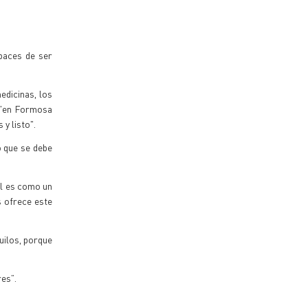
paces de ser
edicinas, los
e "en Formosa
y listo".
o que se debe
ial es como un
s ofrece este
uilos, porque
es”.