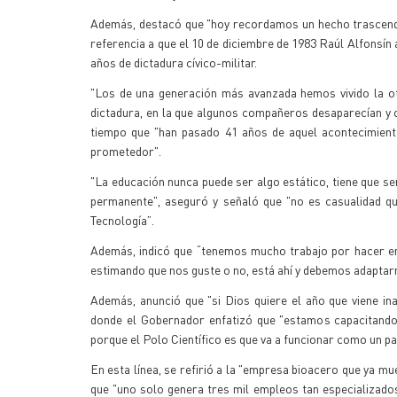
Además, destacó que "hoy recordamos un hecho trascenden
referencia a que el 10 de diciembre de 1983 Raúl Alfonsín 
años de dictadura cívico-militar.
"Los de una generación más avanzada hemos vivido la ot
dictadura, en la que algunos compañeros desaparecían y 
tiempo que "han pasado 41 años de aquel acontecimient
prometedor".
"La educación nunca puede ser algo estático, tiene que ser
permanente", aseguró y señaló que "no es casualidad que
Tecnología”.
Además, indicó que “tenemos mucho trabajo por hacer en ed
estimando que nos guste o no, está ahí y debemos adaptar
Además, anunció que "si Dios quiere el año que viene ina
donde el Gobernador enfatizó que "estamos capacitand
porque el Polo Científico es que va a funcionar como un pa
En esta línea, se refirió a la "empresa bioacero que ya m
que "uno solo genera tres mil empleos tan especializados