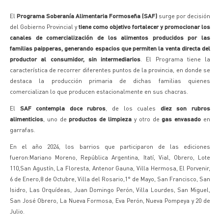
El
Programa Soberanía Alimentaria Formoseña (SAF)
surge por decisión
del Gobierno Provincial y
tiene como objetivo fortalecer y promocionar los
canales de comercialización de los alimentos producidos por las
familias paipperas, generando espacios que permiten la venta directa del
productor al consumidor, sin intermediarios
. El Programa tiene la
característica de recorrer diferentes puntos de la provincia, en donde se
destaca la producción primaria de dichas familias quienes
comercializan lo que producen estacionalmente en sus chacras.
El
SAF contempla doce rubros
, de los cuales
diez son rubros
alimenticios
, uno de
productos de limpieza
y otro de
gas envasado
en
garrafas.
En el año 2024, los barrios que participaron de las ediciones
fueron:Mariano Moreno, República Argentina, Itatí, Vial, Obrero, Lote
110,San Agustín, La Floresta, Antenor Gauna, Villa Hermosa, El Porvenir,
6 de Enero,8 de Octubre, Villa del Rosario,1° de Mayo, San Francisco, San
Isidro, Las Orquídeas, Juan Domingo Perón, Villa Lourdes, San Miguel,
San José Obrero, La Nueva Formosa, Eva Perón, Nueva Pompeya y 20 de
Julio.