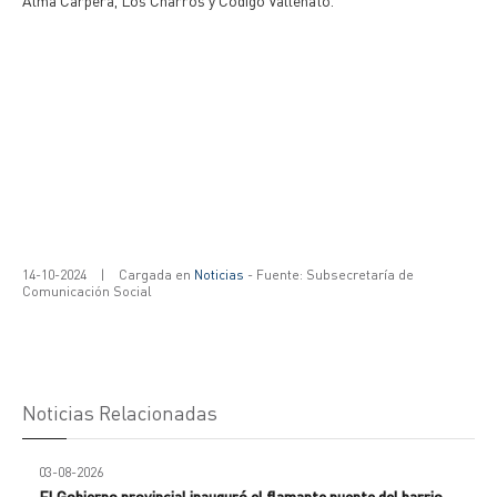
Alma Carpera, Los Charros y Código Vallenato.
14-10-2024
|
Cargada en
Noticias
- Fuente: Subsecretaría de
Comunicación Social
Noticias Relacionadas
03-08-2026
El Gobierno provincial inauguró el flamante puente del barrio