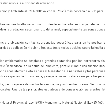
 dar aviso a la autoridad de aplicación.
ción y Ambiente al 3704-580596, con la Policía más cercana o al 911 para 
observar una huella, sacar una foto desde arriba colocando algún elemento 
o de una predación, sacar una foto del animal, especialmente las zonas dond
cia o ubicación con las coordenadas geográficas para, en lo posible, b
oridad de aplicación ni subir a los estados o redes sociales sobre la huella
plar emblemático se desplaza a grandes distancias por los corredores di
ie “indicadora” de la salud del ambiente, porque cumple una función imp
os ecosistémicos vitales para el bienestar de la naturaleza y las personas.
otras especies de flora y fauna, y asegura una naturaleza sana para las per
ts, pero requiere de mucho terreno, agua y suficientes presas. Se locali
icales. Una de las principales estrategias de conservación para estos fe
Natural Provincial (Ley 1673) y Monumento Natural Nacional (Ley 25.463), 