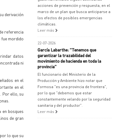
acciones de prevención y respuesta, en el
marco de un plan que busca anticiparse a
su derivación
los efectos de posibles emergencias
climáticas.
Leer más
de referencia
e fue mordido
22-07-2026
García Labarthe: "Tenemos que
garantizar la trazabilidad del
rindar datos
movimiento de hacienda en toda la
 encontrada ni
provincia"
El funcionario del Ministerio de la
señados en el
Producción y Ambiente hizo notar que
ortante en el
Formosa "es una provincia de frontera",
por lo que "debemos que estar
 Por ello, su
constantemente velando por la seguridad
sonas.
sanitaria y del productor".
za en bosques
Leer más
linos de gran
por lo que su