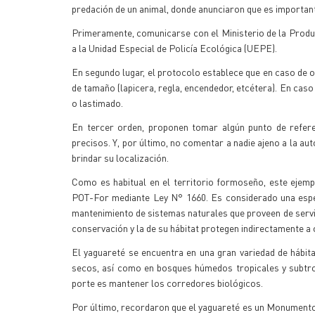
predación de un animal, donde anunciaron que es importante
Primeramente, comunicarse con el Ministerio de la Produc
a la Unidad Especial de Policía Ecológica (UEPE).
En segundo lugar, el protocolo establece que en caso de 
de tamaño (lapicera, regla, encendedor, etcétera). En cas
o lastimado.
En tercer orden, proponen tomar algún punto de referen
precisos. Y, por último, no comentar a nadie ajeno a la aut
brindar su localización.
Como es habitual en el territorio formoseño, este ejem
POT-For mediante Ley N° 1660. Es considerado una espec
mantenimiento de sistemas naturales que proveen de servici
conservación y la de su hábitat protegen indirectamente a 
El yaguareté se encuentra en una gran variedad de hábita
secos, así como en bosques húmedos tropicales y subtrop
porte es mantener los corredores biológicos.
Por último, recordaron que el yaguareté es un Monumento 