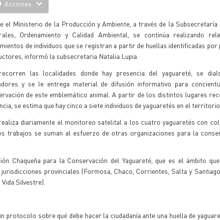
Acciones
e el Ministerio de la Producción y Ambiente, a través de la Subsecretarí
rales, Ordenamiento y Calidad Ambiental, se continúa realizando rel
mientos de individuos que se registran a partir de huellas identificadas por
ctores, informó la subsecretaria Natalia Lupia.
recorren las localidades donde hay presencia del yaguareté, se dia
adores y se le entrega material de difusión informativo para concienti
rvación de este emblemático animal. A partir de los distintos lugares rec
ncia, se estima que hay cinco a siete individuos de yaguaretés en el territorio
realiza diariamente el monitoreo satelital a los cuatro yaguaretés con col
s trabajos se suman al esfuerzo de otras organizaciones para la conser
sión Chaqueña para la Conservación del Yaguareté, que es el ámbito que
 jurisdicciones provinciales (Formosa, Chaco, Corrientes, Salta y Santiago
Vida Silvestre).
n protocolo sobre qué debe hacer la ciudadanía ante una huella de yaguaret