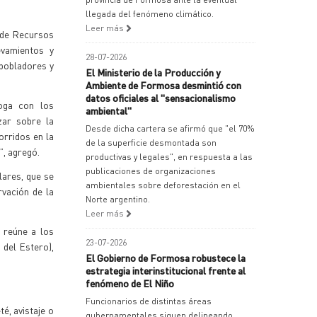
llegada del fenómeno climático.
Leer más
a de Recursos
evamientos y
28-07-2026
 pobladores y
El Ministerio de la Producción y
Ambiente de Formosa desmintió con
datos oficiales al "sensacionalismo
loga con los
ambiental"
zar sobre la
Desde dicha cartera se afirmó que "el 70%
orridos en la
de la superficie desmontada son
”, agregó.
productivas y legales", en respuesta a las
publicaciones de organizaciones
lares, que se
ambientales sobre deforestación en el
vación de la
Norte argentino.
Leer más
 reúne a los
23-07-2026
 del Estero),
El Gobierno de Formosa robustece la
estrategia interinstitucional frente al
fenómeno de El Niño
Funcionarios de distintas áreas
é, avistaje o
gubernamentales siguen delineando