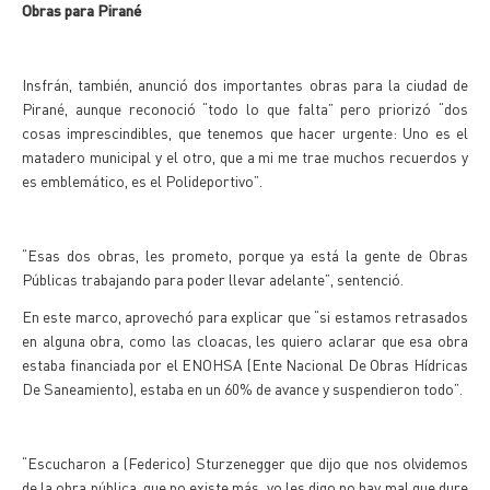
Obras para Pirané
Insfrán, también, anunció dos importantes obras para la ciudad de
Pirané, aunque reconoció “todo lo que falta” pero priorizó “dos
cosas imprescindibles, que tenemos que hacer urgente: Uno es el
matadero municipal y el otro, que a mi me trae muchos recuerdos y
es emblemático, es el Polideportivo”.
“Esas dos obras, les prometo, porque ya está la gente de Obras
Públicas trabajando para poder llevar adelante”, sentenció.
En este marco, aprovechó para explicar que “si estamos retrasados
en alguna obra, como las cloacas, les quiero aclarar que esa obra
estaba financiada por el ENOHSA (Ente Nacional De Obras Hídricas
De Saneamiento), estaba en un 60% de avance y suspendieron todo”.
“Escucharon a (Federico) Sturzenegger que dijo que nos olvidemos
de la obra pública, que no existe más, yo les digo no hay mal que dure