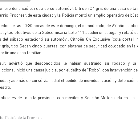
ombre denunció el robo de su automóvil Citroën C4 gris de una casa de l
arrio Procrear, de esta ciudad y la Policía montó un amplio operativo de bús
edor de las 00:30 horas de este domingo, el damnificado, de 67 años, solic
ial y los efectivos de la Subcomisaría Lote 111 acudieron al lugar y relató q
s del sábado estacionó su automóvil Citroën C4 Exclusive (cola corta), 
 gris, tipo Sedan cinco puertas, con sistema de seguridad colocado en la c
rtir una cena familiar.
alir, advirtió que desconocidos le habían sustraído su rodado y la
diccional inició una causa judicial por el delito de “Robo”, con intervención de
ciudad; además se cursó vía radial el pedido de individualización y detención
uestro.
policiales de toda la provincia, con móviles y Sección Motorizada en circ
e: Policía de la Provincia