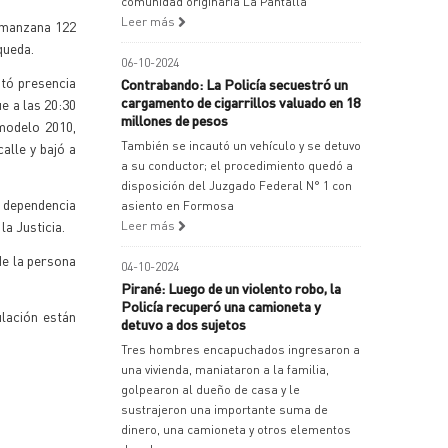
comunidad originaria La Pantalla
Leer más
a manzana 122
queda.
06-10-2024
itó presencia
Contrabando: La Policía secuestró un
cargamento de cigarrillos valuado en 18
ue a las 20:30
millones de pesos
modelo 2010,
También se incautó un vehículo y se detuvo
alle y bajó a
a su conductor; el procedimiento quedó a
disposición del Juzgado Federal N° 1 con
 dependencia
asiento en Formosa
 la Justicia.
Leer más
 de la persona
04-10-2024
Pirané: Luego de un violento robo, la
Policía recuperó una camioneta y
ulación están
detuvo a dos sujetos
Tres hombres encapuchados ingresaron a
una vivienda, maniataron a la familia,
golpearon al dueño de casa y le
sustrajeron una importante suma de
dinero, una camioneta y otros elementos