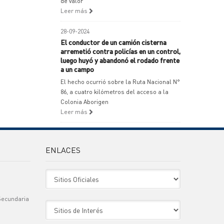
de valor
Leer más
28-09-2024
El conductor de un camión cisterna
arremetió contra policías en un control,
luego huyó y abandonó el rodado frente
a un campo
El hecho ocurrió sobre la Ruta Nacional N°
86, a cuatro kilómetros del acceso a la
Colonia Aborigen
Leer más
ENLACES
Sitio Oficiales
Secundaria
Sitio de Interes
)