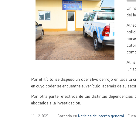
Un h
del b
Alred
polic
hora
color
compa
Al s
juris
Por el ilícito, se dispuso un operativo cerrojo en toda la 
en cuyo poder se encuentre el vehículo, además de su sec
Por otra parte, efectivos de las distintas dependencias 
abocados a la investigación.
11-12-2023
|
Cargada en
Noticias de interés general
- Fuent