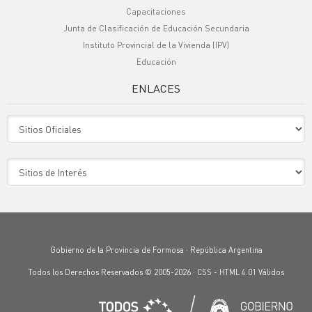
Capacitaciones
Junta de Clasificación de Educación Secundaria
Instituto Provincial de la Vivienda (IPV)
Educación
ENLACES
Sitio Oficiales
Sitio de Interes
Gobierno de la Provincia de Formosa · República Argentina
Todos los Derechos Reservados © 2005-2026 ·
CSS
-
HTML 4.01
Válidos