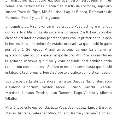
En masculino hubo ocho equipos que fueron agrupados en tres
zonas. Los participantes fueron San Martín de Formosa, Ingeniero
Juárez, Pozo del Tigre, Misión Laishí, Laguna Blanca, Defensores de
Formosa, Pirané y Los Chiriguanos.
En semifinales, Pirané venció en su cruce a Pozo del Tigre en shoot
out -2 a 1- y Misión Laishí superó a Formosa 2 a 0. Final con dos
elencos del interior como protagonistas con un primer set que dejó
la impresión que la definición estaba marcada ya que Laishí lo ganó
por 20 a 6. Se repuso Pirané en el segundo que iba a terminar
igualado lo que obligó a apelar al gol de oro. Allí Pirané convirtió en
la primera ofensiva que tuvo y esta segunda final también tenía
resolución con shoot out. Se hizo extensa la serie hasta que Laishí
estableció la diferencia. Fue 8 a 7 que lo clasificó como el campeón.
Los chicos de Laishí, que ahora irán a los Juegos Nacionales, son:
Alejandro Albornoz, Néstor Añolé, Luciano Davichi, Exequiel
Martínez, Luciano Peralta, Juan Romero, Tiago Villalba y Alberto
Villalba.
Pirané tuvo este equipo: Bautista Vega, Juan López, Emilio Bareiro,
Matías Quintana, Sebastián Miño, Agustín Jazmín y Benjamín Gómez.