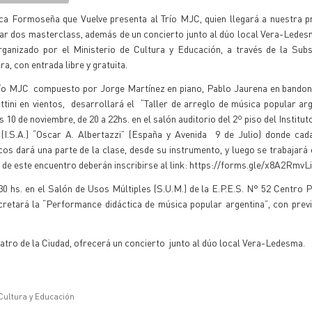
ca Formoseña que Vuelve presenta al Trío MJC, quien llegará a nuestra p
ar dos masterclass, además de un concierto junto al dúo local Vera-Ledes
rganizado por el Ministerio de Cultura y Educación, a través de la Subs
ra, con entrada libre y gratuita.
río MJC compuesto por Jorge Martínez en piano, Pablo Jaurena en bando
ttini en vientos, desarrollará el “Taller de arreglo de música popular arg
s 10 de noviembre, de 20 a 22hs. en el salón auditorio del 2º piso del Institu
 (I.S.A.) “Oscar A. Albertazzi” (España y Avenida 9 de Julio) donde cad
os dará una parte de la clase, desde su instrumento, y luego se trabajará
es de este encuentro deberán inscribirse al link: https://forms.gle/x8A2Rm
30 hs. en el Salón de Usos Múltiples (S.U.M.) de la E.P.E.S. N° 52 Centro P
etará la “Performance didáctica de música popular argentina”, con previ
Teatro de la Ciudad, ofrecerá un concierto junto al dúo local Vera-Ledesma.
 Cultura y Educación