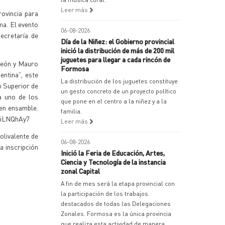
Leer más
rovincia para
ma. El evento
06-08-2026
ecretaría de
Día de la Niñez: el Gobierno provincial
inició la distribución de más de 200 mil
juguetes para llegar a cada rincón de
neón y Mauro
Formosa
entina”, este
La distribución de los juguetes constituye
to Superior de
un gesto concreto de un proyecto político
a uno de los
que pone en el centro a la niñez y a la
 en ensamble.
familia.
vLiiLNQhAy7
Leer más
olivalente de
06-08-2026
a inscripción
Inició la Feria de Educación, Artes,
Ciencia y Tecnología de la instancia
zonal Capital
A fin de mes será la etapa provincial con
la participación de los trabajos
destacados de todas las Delegaciones
Zonales. Formosa es la única provincia
que realiza esta actividad de manera