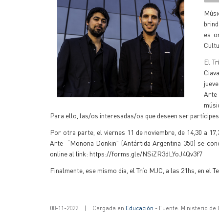
Músi
brind
es o
Cultu
El T
Ciava
jueve
Arte
músic
Para ello, las/os interesadas/os que deseen ser partícip
Por otra parte, el viernes 11 de noviembre, de 14,30 a 17,
Arte “Monona Donkin” (Antártida Argentina 350) se concr
online al link: https://forms.gle/NSiZR3dLYoJ4Qv3f7
Finalmente, ese mismo día, el Trío MJC, a las 21hs, en el 
08-11-2022
|
Cargada en
Educación
- Fuente: Ministerio de