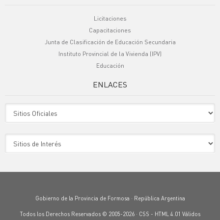
Licitaciones
Capacitaciones
Junta de Clasificación de Educación Secundaria
Instituto Provincial de la Vivienda (IPV)
Educación
ENLACES
Sitio Oficiales
Sitio de Interes
Gobierno de la Provincia de Formosa · República Argentina
Todos los Derechos Reservados © 2005-2026 ·
CSS
-
HTML 4.01
Válidos