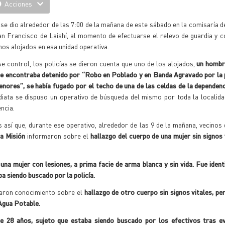
Acciones
se dio alrededor de las 7:00 de la mañana de este sábado en la comisaría de
n Francisco de Laishí, al momento de efectuarse el relevo de guardia y c
nos alojados en esa unidad operativa.
e control, los policías se dieron cuenta que uno de los alojados,
un hombr
se encontraba detenido por “Robo en Poblado y en Banda Agravado por la 
nores”, se había fugado por el techo de una de las celdas de la dependen
diata se dispuso un operativo de búsqueda del mismo por toda la localid
encia.
s así que, durante ese operativo, alrededor de las 9 de la mañana, vecinos
a Misión
informaron sobre el
hallazgo del cuerpo de una mujer sin signos 
una mujer con lesiones, a prima facie de arma blanca y sin vida. Fue iden
a siendo buscado por la policía.
maron conocimiento sobre el
hallazgo de otro cuerpo sin signos vitales, pe
 Agua Potable.
e 28 años, sujeto que estaba siendo buscado por los efectivos tras ev