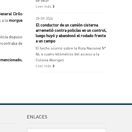
de valor
Leer más
General Cirilo
28-09-2024
 a la
morgue
El conductor de un camión cisterna
arremetió contra policías en un control,
luego huyó y abandonó el rodado frente
olicía dispuso
a un campo
encontraba de
El hecho ocurrió sobre la Ruta Nacional N°
86, a cuatro kilómetros del acceso a la
s mencionado,
Colonia Aborigen
Leer más
ENLACES
Sitio Oficiales