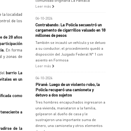
comunidad originaria La Pantalla
Leer más
 la localidad
06-10-2024
ontrol de los
Contrabando: La Policía secuestró un
cargamento de cigarrillos valuado en 18
millones de pesos
e de 28 años
También se incautó un vehículo y se detuvo
participación
a su conductor; el procedimiento quedó a
cia.
En forma
disposición del Juzgado Federal N° 1 con
ad y zonas de
asiento en Formosa
Leer más
 del
barrio La
04-10-2024
vitales en un
Pirané: Luego de un violento robo, la
Policía recuperó una camioneta y
detuvo a dos sujetos
tificada como
Tres hombres encapuchados ingresaron a
una vivienda, maniataron a la familia,
rteneciente a
golpearon al dueño de casa y le
sustrajeron una importante suma de
dinero, una camioneta y otros elementos
adirse de la