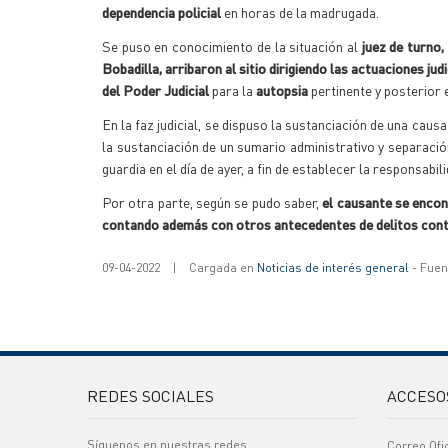
dependencia policial
en horas de la madrugada.
Se puso en conocimiento de la situación al
juez de turno,
Bobadilla,
arribaron al sitio dirigiendo las actuaciones jud
del Poder Judicial
para la
autopsia
pertinente y posterior 
En la faz judicial, se dispuso la sustanciación de una caus
la sustanciación de un sumario administrativo y separación
guardia en el día de ayer, a fin de establecer la responsabil
Por otra parte, según se pudo saber,
el causante se encon
contando además con otros antecedentes de delitos contra
09-04-2022
|
Cargada en
Noticias de interés general
- Fuent
REDES SOCIALES
ACCESO
Síguenos en nuestras redes
Correo Ofi