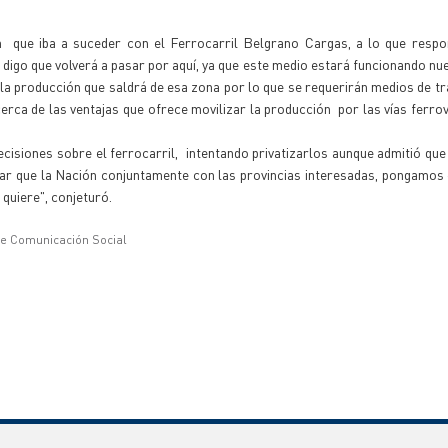
que iba a suceder con el Ferrocarril Belgrano Cargas, a lo que respo
 digo que volverá a pasar por aquí, ya que este medio estará funcionando n
 la producción que saldrá de esa zona por lo que se requerirán medios de t
rca de las ventajas que ofrece movilizar la producción por las vías ferrovia
isiones sobre el ferrocarril, intentando privatizarlos aunque admitió qu
tar que la Nación conjuntamente con las provincias interesadas, pongamos 
quiere", conjeturó.
de Comunicación Social