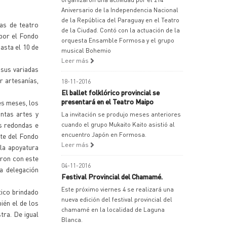
Aniversario de la Independencia Nacional
de la República del Paraguay en el Teatro
as de teatro
de la Ciudad. Contó con la actuación de la
 por el Fondo
orquesta Ensamble Formosa y el grupo
asta el 10 de
musical Bohemio
Leer más
sus variadas
r artesanías,
18-11-2016
El ballet folklórico provincial se
presentará en el Teatro Maipo
es meses, los
ntas artes y
La invitación se produjo meses anteriores
s redondas e
cuando el grupo Mukaito Kaito asistió al
encuentro Japón en Formosa.
nte del Fondo
Leer más
 la apoyatura
aron con este
04-11-2016
a delegación
Festival Provincial del Chamamé.
Este próximo viernes 4 se realizará una
tico brindado
nueva edición del festival provincial del
ién el de los
chamamé en la localidad de Laguna
tra. De igual
Blanca.