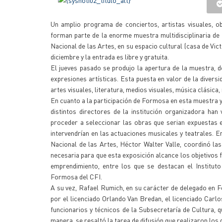
Un amplio programa de conciertos, artistas visuales, o
forman parte de la enorme muestra multidisciplinaria de 
Nacional de las Artes, en su espacio cultural (casa de Vic
diciembre y la entrada es libre y gratuita.
El jueves pasado se produjo la apertura de la muestra,
expresiones artísticas. Esta puesta en valor de la divers
artes visuales, literatura, medios visuales, música clásica
En cuanto a la participación de Formosa en esta muestra 
distintos directores de la institución organizadora ha
proceder a seleccionar las obras que serian expuestas 
intervendrían en las actuaciones musicales y teatrales. E
Nacional de las Artes, Héctor Walter Valle, coordinó las
necesaria para que esta exposición alcance los objetivos
emprendimiento, entre los que se destacan el Institut
Formosa del CFI.
A su vez, Rafael Rumich, en su carácter de delegado en F
por el licenciado Orlando Van Bredan, el licenciado Carl
funcionarios y técnicos de la Subsecretaría de Cultura, 
manera, se resaltó la tarea de difusión que realizaron los