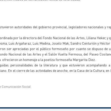
stuvieron autoridades del gobierno provincial, legisladores nacionales y r
ordinada por la directora del Fondo Nacional de las Artes, Liliana Heker, y 
esma, Luis Argañaraz, Luis Medina, Joselo Mak, Sandro Centurión y Hécto
eron ser apreciadas por el público formoseño por cuanto se dispuso de u
Fondo Nacional de las Artes y el Salón Vuelta Fermosa, del Paseo Costan
ra ofrecieron un homenaje a la poetiza formoseña Margarita Diez.
uidas personalidades de la literatura y que estuvieron acompañando a 
no. En el cierre de las actividades de anoche, en la Casa de la Cultura, en
.
e Comunicación Social