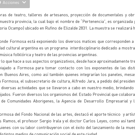
Acciones
bras de teatro, talleres de artesanos, proyección de documentales y obr
nuestra provincia, la cual bajo el nombre de “Pertenencia”, es organizada
toria Ocampo) ubicado en Rufino de Elizalde 2831. La muestra se realizará h
 donde Formosa está exponiendo los diversos matices que corresponden a 
idad cultural argentina es un programa interdisciplinario dedicado a mostra
, música folklórica y teatro de las provincias argentinas.
y lo que hace a sus aspectos organizativos, desde hace aproximadamente tr
n viajado a Formosa para tomar contacto con los exponentes de las disti
en Buenos Aires, como así también quienes integrarían los paneles, mesa
n Formosa, el subsecretario de cultura, Alfredo Jara, a pedido del preside
 diversas actividades que se llevaron a cabo en nuestro medio, brindando
 fijados. Fueron diversos los organismos del Estado Provincial que colabor
o de Comunidades Aborigenes, la Agencia de Desarrollo Empresarial y l
ormosa del Fondo Nacional de las artes, destacó el aporte técnico y artís
os Ramos, el profesor Sergio Irala y el doctor Carlos Leyes, como así tamb
quienes con su labor contribuyeron con el éxito del lanzamiento de la mues
 distintos medios de comunicación social de esta ciudad.