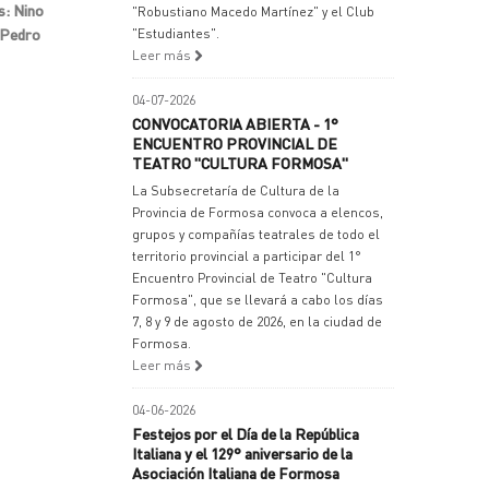
s: Nino
"Robustiano Macedo Martínez" y el Club
: Pedro
"Estudiantes".
Leer más
04-07-2026
CONVOCATORIA ABIERTA - 1°
ENCUENTRO PROVINCIAL DE
TEATRO "CULTURA FORMOSA"
La Subsecretaría de Cultura de la
Provincia de Formosa convoca a elencos,
grupos y compañías teatrales de todo el
territorio provincial a participar del 1°
Encuentro Provincial de Teatro "Cultura
Formosa", que se llevará a cabo los días
7, 8 y 9 de agosto de 2026, en la ciudad de
Formosa.
Leer más
04-06-2026
Festejos por el Día de la República
Italiana y el 129° aniversario de la
Asociación Italiana de Formosa