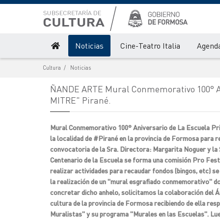
Noticias
Cine-Teatro Italia
Agenda
Cultura
Noticias
ÑANDE ARTE Mural Conmemorativo 100° An
MITRE" Pirané.
Mural Conmemorativo 100° Aniversario de La Escuela Pr
la localidad de #Pirané en la provincia de Formosa para 
convocatoria de la Sra. Directora: Margarita Noguer y la
Centenario de la Escuela se forma una comisión Pro Festej
realizar actividades para recaudar fondos (bingos, etc) se
la realización de un "mural esgrafiado conmemorativo" don
concretar dicho anhelo, solicitamos la colaboración del Á
cultura de la provincia de Formosa recibiendo de ella resp
Muralistas" y su programa "Murales en las Escuelas". Lue