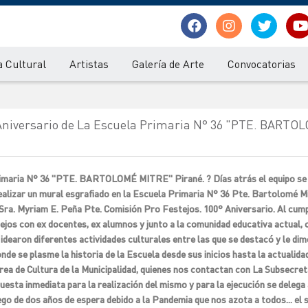
 Cultural
Artistas
Galería de Arte
Convocatorias
iversario de La Escuela Primaria N° 36 "PTE. BARTO
imaria N° 36 "PTE. BARTOLOMÉ MITRE" Pirané. ? Días atrás el equipo se 
realizar un mural esgrafiado en la Escuela Primaria N° 36 Pte. Bartolomé M
 Sra. Myriam E. Peña Pte. Comisión Pro Festejos. 100° Aniversario. Al cump
os con ex docentes, ex alumnos y junto a la comunidad educativa actual, co
 idearon diferentes actividades culturales entre las que se destacó y le dim
de se plasme la historia de la Escuela desde sus inicios hasta la actualida
rea de Cultura de la Municipalidad, quienes nos contactan con La Subsecret
uesta inmediata para la realización del mismo y para la ejecución se delega 
go de dos años de espera debido a la Pandemia que nos azota a todos... el 