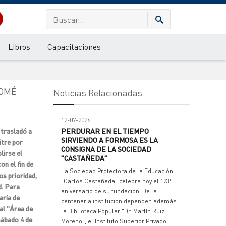
Libros
Capacitaciones
LOMÉ
Noticias Relacionadas
12-07-2026
trasladó a
PERDURAR EN EL TIEMPO
SIRVIENDO A FORMOSA ES LA
itre por
CONSIGNA DE LA SOCIEDAD
lirse el
"CASTAÑEDA"
n el fin de
La Sociedad Protectora de la Educación
os prioridad,
"Carlos Castañeda" celebra hoy el 123º
d. Para
aniversario de su fundación. De la
aría de
centenaria institución dependen además
al "Área de
la Biblioteca Popular "Dr. Martín Ruiz
sábado 4 de
Moreno", el Instituto Superior Privado