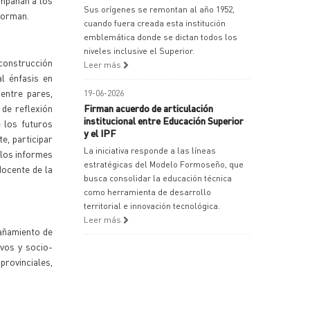
ompañan a los
Sus orígenes se remontan al año 1952,
forman.
cuando fuera creada esta institución
emblemática donde se dictan todos los
niveles inclusive el Superior.
 construcción
Leer más
l énfasis en
entre pares,
19-06-2026
 de reflexión
Firman acuerdo de articulación
institucional entre Educación Superior
e los futuros
y el IPF
, participar
La iniciativa responde a las líneas
 los informes
estratégicas del Modelo Formoseño, que
docente de la
busca consolidar la educación técnica
como herramienta de desarrollo
territorial e innovación tecnológica.
Leer más
pañamiento de
ivos y socio-
provinciales,