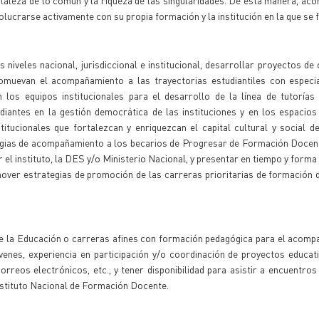
rtaleza de lo común y la riqueza de las singularidades. De esta manera, ac
lucrarse activamente con su propia formación y la institución en la que se 
 niveles nacional, jurisdiccional e institucional, desarrollar proyectos de
romuevan el acompañamiento a las trayectorias estudiantiles con especia
los equipos institucionales para el desarrollo de la línea de tutorías 
diantes en la gestión democrática de las instituciones y en los espacios
stitucionales que fortalezcan y enriquezcan el capital cultural y social d
gias de acompañamiento a los becarios de Progresar de Formación Docente
el instituto, la DES y/o Ministerio Nacional, y presentar en tiempo y forma
over estrategias de promoción de las carreras prioritarias de formación 
 de la Educación o carreras afines con formación pedagógica para el acom
jóvenes, experiencia en participación y/o coordinación de proyectos educat
correos electrónicos, etc., y tener disponibilidad para asistir a encuentros 
nstituto Nacional de Formación Docente.