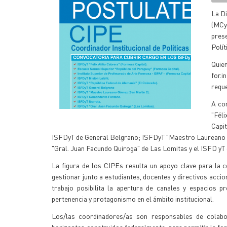
La Di
(MCy
prese
Polít
Quie
for.
reque
A con
"Féli
Capit
ISFDyT de General Belgrano; ISFDyT "Maestro Laureano 
"Gral. Juan Facundo Quiroga" de Las Lomitas y el ISFD yT 
La figura de los CIPEs resulta un apoyo clave para la c
gestionar junto a estudiantes, docentes y directivos accion
trabajo posibilita la apertura de canales y espacios p
pertenencia y protagonismo en el ámbito institucional.
Los/las coordinadores/as son responsables de colabor