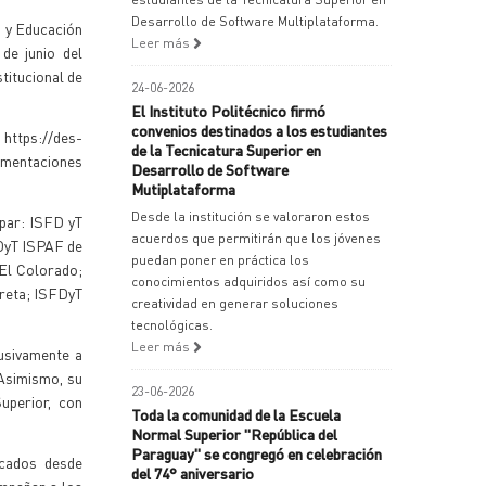
Desarrollo de Software Multiplataforma.
a y Educación
Leer más
de junio del
titucional de
24-06-2026
El Instituto Politécnico firmó
convenios destinados a los estudiantes
tps://des-
de la Tecnicatura Superior en
cumentaciones
Desarrollo de Software
Mutiplataforma
Desde la institución se valoraron estos
upar: ISFD yT
acuerdos que permitirán que los jóvenes
FDyT ISPAF de
puedan poner en práctica los
 El Colorado;
conocimientos adquiridos así como su
reta; ISFDyT
creatividad en generar soluciones
tecnológicas.
Leer más
lusivamente a
. Asimismo, su
23-06-2026
uperior, con
Toda la comunidad de la Escuela
Normal Superior "República del
Paraguay" se congregó en celebración
icados desde
del 74° aniversario