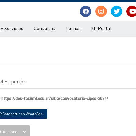
y Servicios
Consultas
Turnos
Mi Portal
el Superior
: https://des-for.infd.edu.ar/sitio/convocatoria-cipes-2021/
Compartir en WhatsApp
Acciones