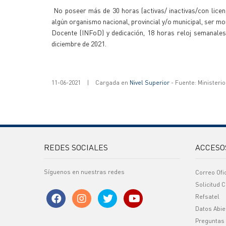
No poseer más de 30 horas (activas/ inactivas/con licenc
algún organismo nacional, provincial y/o municipal, ser mo
Docente (INFoD) y dedicación, 18 horas reloj semanales
diciembre de 2021.
11-06-2021
|
Cargada en
Nivel Superior
- Fuente: Ministeri
REDES SOCIALES
ACCESO
Síguenos en nuestras redes
Correo Ofi
Solicitud C
Refsatel
Datos Abie
Preguntas