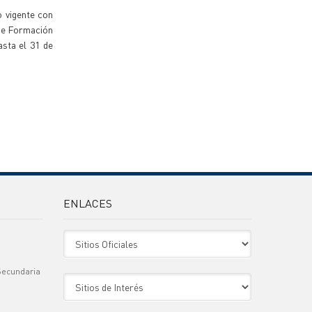
o vigente con
 de Formación
asta el 31 de
ENLACES
Sitio Oficiales
Secundaria
Sitio de Interes
)