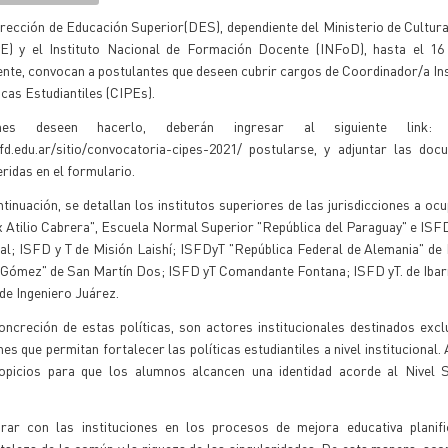
rección de Educación Superior(DES), dependiente del Ministerio de Cultur
E) y el Instituto Nacional de Formación Docente (INFoD), hasta el 16 
nte, convocan a postulantes que deseen cubrir cargos de Coordinador/a Ins
icas Estudiantiles (CIPEs).
nes deseen hacerlo, deberán ingresar al siguiente link: ht
infd.edu.ar/sitio/convocatoria-cipes-2021/ postularse, y adjuntar las do
ridas en el formulario.
tinuación, se detallan los institutos superiores de las jurisdicciones a oc
x Atilio Cabrera", Escuela Normal Superior "República del Paraguay" e IS
al; ISFD y T de Misión Laishí; ISFDyT "República Federal de Alemania" de
Gómez" de San Martín Dos; ISFD yT Comandante Fontana; ISFD yT. de Ibar
de Ingeniero Juárez.
oncreción de estas políticas, son actores institucionales destinados exc
es que permitan fortalecer las políticas estudiantiles a nivel institucional
ropicios para que los alumnos alcancen una identidad acorde al Nivel S
ar con las instituciones en los procesos de mejora educativa planif