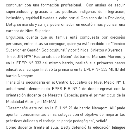
continuar con una formación profesional. Con ansias de seguir
superándose y gracias a las políticas indígenas de integración,
inclusión y equidad llevadas a cabo por el Gobierno de la Provincia,
Betty, su marido y su hija, pudieron subir un escalón más y cursar una
carrera de Nivel Superior.
Orgullosa, cuenta que su familia está compuesta por dieciséis
personas, entre ellas su cónyugue, quien ya está recibido de "Técnico
Superior en Gestión Sociocultural" y por 5 hijos, 6 nietos y 3 yernos.
En el JIN N°9 "Pastorcitos de Belén" del barrio Mariano Moreno, y
en la EPEP N° 333 del mismo barrio, realizó sus primeros pasos
educativos, aunque finalizó la primaria en la EPEP Nª 335 MEIB del
barrio Namqom.
Transitó la secundaria en el Centro Educativo de Nivel Medio N° 1,
actualmente denominado EPES EIB N° 1 de donde egresó con la
orientación docente de Maestra Especial para el primer ciclo de la
Modalidad Aborigen (MEMA).
"Desempeñé este rol en la EJI N° 21 de barrio Namqom. Allí pude
aportar conocimientos a mis colegas con el objetivo de mejorar las
prácticas áulicas y el trabajo en pareja pedagógica", señaló.
Como docente frente al aula, Betty defendió la educación bilingüe