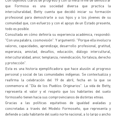
Con objetivos claros de progreso y con la meta firme de demostrar
que Formosa es una sociedad diversa que practica la
interculturalidad, Betty cuenta que decidió iniciar su formación
profesional para demostrarle a sus hijos y a los jóvenes de su
comunidad que, con esfuerzo y con el apoyo de un Estado presente,
todo es posible.
Consultada en cómo definiría su experiencia académica, respondió:
"Con una palabra, cosmovisión". Y argumentó: "Porque ella involucra
valores, capacidades, aprendizaje, desarrollo profesional, gratitud,
esperanza, amistad, desafíos, educación, diálogo intercultural,
interculturalidad, amor, templanza, reivindicación, fortaleza, derecho
y protección".
Esta es una historia ejemplificadora que hace alusión al progreso
personal y social de las comunidades indígenas. Se contextualiza y
reafirma la celebración del 19 de abril, fecha en la que se
conmemora el "Día de los Pueblos Originarios". La vida de Betty,
representa el valor y el respeto que los habitantes del suelo
formoseño tienen hacia sus comprovincianos de distintas etnias.
Gracias a las políticas equitativas de igualdad avaladas y
concretadas a través del Modelo Formoseño, que representa y
defiende a cada habitante del suelo norte nacional, a lo largo y ancho