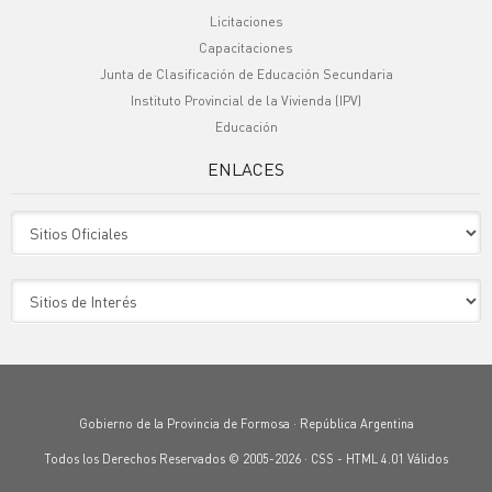
Licitaciones
Capacitaciones
Junta de Clasificación de Educación Secundaria
Instituto Provincial de la Vivienda (IPV)
Educación
ENLACES
Sitio Oficiales
Sitio de Interes
Gobierno de la Provincia de Formosa · República Argentina
Todos los Derechos Reservados © 2005-2026 ·
CSS
-
HTML 4.01
Válidos