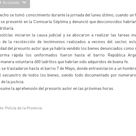
Acciones
echo se tomó conocimiento durante la jornada del lunes último, cuando un
 se presentó en la Comisaría Séptima y denunció que desconocidos habría
drillería.
olicías iniciaron la causa judicial y se abocaron a realizar las tareas inv
o de la recolección de testimonios realizados a vecinos del sector, est
idad del presunto autor que ya habría vendido los bienes denunciados como 
orma rápida los uniformados fueron hasta el barrio República Arge
manera voluntaria 600 ladrillos que habrían sido adquiridos de buena fe.
vos se trasladaron hasta el barrio 7 de Mayo, donde entrevistaron a un hombr
 al secuestro de todos los bienes, siendo todo documentado por numerari
de la justicia.
presume la aprehensión del presunto autor en las próximas horas.
e: Policía de la Provincia