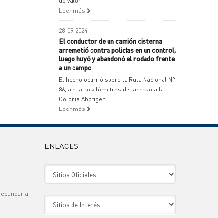
de valor
Leer más
28-09-2024
El conductor de un camión cisterna
arremetió contra policías en un control,
luego huyó y abandonó el rodado frente
a un campo
El hecho ocurrió sobre la Ruta Nacional N°
86, a cuatro kilómetros del acceso a la
Colonia Aborigen
Leer más
ENLACES
Sitio Oficiales
Secundaria
Sitio de Interes
)