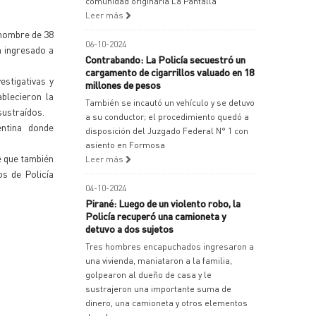
comunidad originaria La Pantalla
Leer más
 hombre de 38
06-10-2024
n ingresado a
Contrabando: La Policía secuestró un
cargamento de cigarrillos valuado en 18
estigativas y
millones de pesos
ablecieron la
También se incautó un vehículo y se detuvo
sustraídos.
a su conductor; el procedimiento quedó a
ntina donde
disposición del Juzgado Federal N° 1 con
asiento en Formosa
e que también
Leer más
os de Policía
04-10-2024
Pirané: Luego de un violento robo, la
Policía recuperó una camioneta y
detuvo a dos sujetos
Tres hombres encapuchados ingresaron a
una vivienda, maniataron a la familia,
golpearon al dueño de casa y le
sustrajeron una importante suma de
dinero, una camioneta y otros elementos