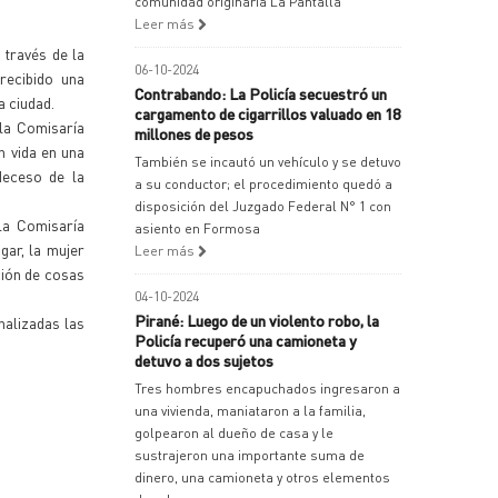
comunidad originaria La Pantalla
Leer más
 través de la
06-10-2024
recibido una
Contrabando: La Policía secuestró un
a ciudad.
cargamento de cigarrillos valuado en 18
 la Comisaría
millones de pesos
n vida en una
También se incautó un vehículo y se detuvo
deceso de la
a su conductor; el procedimiento quedó a
disposición del Juzgado Federal N° 1 con
la Comisaría
asiento en Formosa
gar, la mujer
Leer más
ción de cosas
04-10-2024
Pirané: Luego de un violento robo, la
nalizadas las
Policía recuperó una camioneta y
detuvo a dos sujetos
Tres hombres encapuchados ingresaron a
una vivienda, maniataron a la familia,
golpearon al dueño de casa y le
sustrajeron una importante suma de
dinero, una camioneta y otros elementos