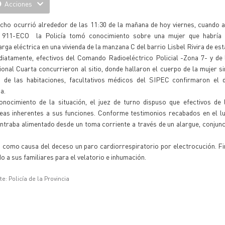
Acciones
cho ocurrió alrededor de las 11:30 de la mañana de hoy viernes, cuando a
a 911-ECO la Policía tomó conocimiento sobre una mujer que habría 
rga eléctrica en una vivienda de la manzana C del barrio Lisbel Rivira de est
diatamente, efectivos del Comando Radioeléctrico Policial -Zona 7- y de
onal Cuarta concurrieron al sitio, donde hallaron el cuerpo de la mujer si
 de las habitaciones, facultativos médicos del SIPEC confirmaron el 
a.
onocimiento de la situación, el juez de turno dispuso que efectivos de 
tareas inherentes a sus funciones. Conforme testimonios recabados en el lu
ntraba alimentado desde un toma corriente a través de un alargue, conjun
ó como causa del deceso un paro cardiorrespiratorio por electrocución. Fi
do a sus familiares para el velatorio e inhumación.
e: Policía de la Provincia