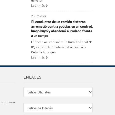
de valor
Leer más
28-09-2024
El conductor de un camión cisterna
arremetió contra policías en un control,
luego huyó y abandonó el rodado frente
a un campo
El hecho ocurrió sobre la Ruta Nacional N°
86, a cuatro kilómetros del acceso a la
Colonia Aborigen
Leer más
ENLACES
Sitio Oficiales
Secundaria
Sitio de Interes
)