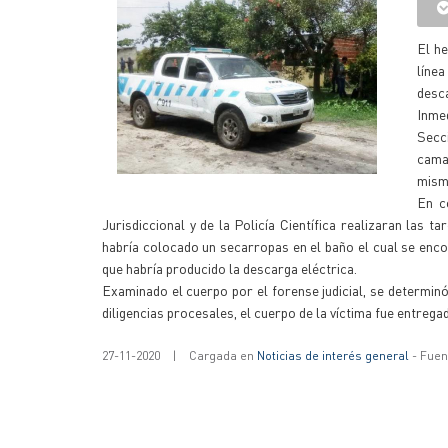
El he
líne
desca
Inme
Secci
cama
mism
En c
Jurisdiccional y de la Policía Científica realizaran las 
habría colocado un secarropas en el baño el cual se enco
que habría producido la descarga eléctrica.
Examinado el cuerpo por el forense judicial, se determin
diligencias procesales, el cuerpo de la víctima fue entrega
27-11-2020
|
Cargada en
Noticias de interés general
- Fuent