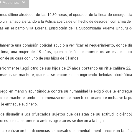
Acciones
ernes último alrededor de las 19:30 horas, el operador de la línea de emergencia
ió un llamado alertando a la Policía acerca de un hecho de desorden con arma de
as en el barrio Villa Lorena, jurisdicción de la Subcomisaría Puente Uriburu 
l.
amente una comisión policial acudió a verificar el requerimiento, donde d
íctima, una mujer de 58 años, quien refirió que momentos antes se enco
ior de su casa con uno de sus hijos de 31 años.
riormente llegó otro de sus hijos de 29 años portando un rifle calibre 22,
manos un machete, quienes se encontraban ingiriendo bebidas alcohólic
uego en mano y apuntándole contra su humanidad le exigió que le entregu
ndo el machete, ambos la amenazaron de muerte colocándole inclusive la p
 le entregue el dinero.
de disuadir a los ofuscados sujetos que desistan de su actitud, diciéndo
mayores; en ese momento ambos agresores se dieron a la fuga.
icia realizaron las diligencias procesales e inmediatamente iniciaron la bú