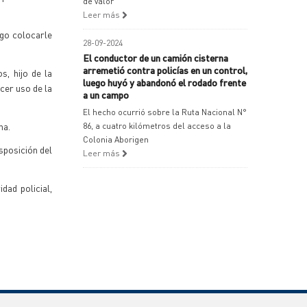
de valor
Leer más
ego colocarle
28-09-2024
El conductor de un camión cisterna
arremetió contra policías en un control,
s, hijo de la
luego huyó y abandonó el rodado frente
cer uso de la
a un campo
El hecho ocurrió sobre la Ruta Nacional N°
na.
86, a cuatro kilómetros del acceso a la
Colonia Aborigen
sposición del
Leer más
dad policial,