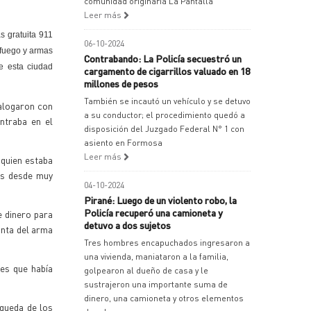
comunidad originaria La Pantalla
Leer más
s gratuita 911
06-10-2024
 fuego y armas
Contrabando: La Policía secuestró un
de esta ciudad
cargamento de cigarrillos valuado en 18
millones de pesos
También se incautó un vehículo y se detuvo
ialogaron con
a su conductor; el procedimiento quedó a
ntraba en el
disposición del Juzgado Federal N° 1 con
asiento en Formosa
Leer más
 quien estaba
as desde muy
04-10-2024
Pirané: Luego de un violento robo, la
Policía recuperó una camioneta y
e dinero para
detuvo a dos sujetos
unta del arma
Tres hombres encapuchados ingresaron a
una vivienda, maniataron a la familia,
les que había
golpearon al dueño de casa y le
sustrajeron una importante suma de
dinero, una camioneta y otros elementos
squeda de los