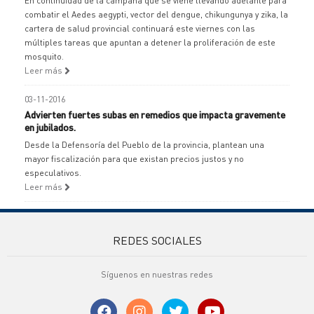
En continuidad de la campaña que se viene llevando adelante para
combatir el Aedes aegypti, vector del dengue, chikungunya y zika, la
cartera de salud provincial continuará este viernes con las
múltiples tareas que apuntan a detener la proliferación de este
mosquito.
Leer más
03-11-2016
Advierten fuertes subas en remedios que impacta gravemente
en jubilados.
Desde la Defensoría del Pueblo de la provincia, plantean una
mayor fiscalización para que existan precios justos y no
especulativos.
Leer más
REDES SOCIALES
Síguenos en nuestras redes