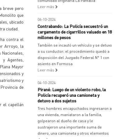
comunidad originaria La Pantalla
Leer más
na breve pero
 Monolito que
06-10-2024
ales, ubicado
Contrabando: La Policía secuestró un
tra ciudad.
cargamento de cigarrillos valuado en 18
millones de pesos
cha contra el
También se incautó un vehículo y se detuvo
er Arroyo, la
a su conductor; el procedimiento quedó a
s Nacionales,
disposición del Juzgado Federal N° 1 con
s y Agentes,
asiento en Formosa
a Plana Mayor
Leer más
pensionados y
patriotismo y
04-10-2024
 Provincia de
Pirané: Luego de un violento robo, la
Policía recuperó una camioneta y
detuvo a dos sujetos
r el capellán
Tres hombres encapuchados ingresaron a
una vivienda, maniataron a la familia,
golpearon al dueño de casa y le
sustrajeron una importante suma de
dinero, una camioneta y otros elementos