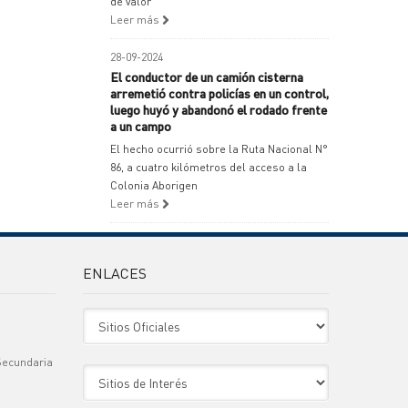
de valor
Leer más
28-09-2024
El conductor de un camión cisterna
arremetió contra policías en un control,
luego huyó y abandonó el rodado frente
a un campo
El hecho ocurrió sobre la Ruta Nacional N°
86, a cuatro kilómetros del acceso a la
Colonia Aborigen
Leer más
ENLACES
Sitio Oficiales
Secundaria
Sitio de Interes
)