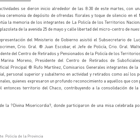
actividades se dieron inicio alrededor de las 8:30 de este martes, con u
iva ceremonia de depósito de ofrendas florales y toque de silencio en el
túa la memoria de los integrantes de La Policía de los Territorios Nacion
 plazoleta de la avenida 25 de mayo y calle libertad del micro-centro de nues
epresentación del Ministerio de Gobierno asistió el Subsecretario de Lu
crimen, Crio. Gral. ® Juan Escobar, el Jefe de Policía, Crio. Gral. Walt
dente del Centro de Retirados y Pensionados de la Policía de los Territorio
 Marina Moreno, Presidente del Centro de Retirados de Suboficiale
ficial Principal ® Rufo Martínez, Comisarios Generales integrantes de l
ial, personal superior y subalterno en actividad y retirados como así los 
ionales, quienes expresaron un profundo reconocimiento a aquellos que con 
l entonces territorio del Chaco, contribuyendo a la consolidación de la
de la ?Divina Misericordia?, donde participaron de una misa celebrada po
e: Policía de la Provincia