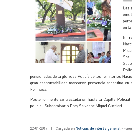
Las 
emot
perpe
en la
En r
Narco
Presi
Sra.
Subo
Polic
pensionadas de la gloriosa Policía de los Territorios Nac
gran responsabilidad marcaron presencia argentina en e
Formosa.
Posteriormente se trasladaron hasta la Capilla Policial 
policial, Subcomisario Fray Salvador Miguel Gurrieri.
22-01-2019
|
Cargada en
Noticias de interés general
- Fuent