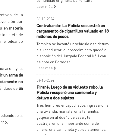
comunidad originaria La Pantalla
Leer más
ctivos de la
06-10-2024
revención por
Contrabando: La Policía secuestró un
as en materia
cargamento de cigarrillos valuado en 18
tocicleta de
millones de pesos
) merodeando
También se incautó un vehículo y se detuvo
a su conductor; el procedimiento quedó a
disposición del Juzgado Federal N° 1 con
asiento en Formosa
moraron y al
Leer más
ir un arma de
04-10-2024
nadamente no
Pirané: Luego de un violento robo, la
atándose de
un
Policía recuperó una camioneta y
detuvo a dos sujetos
Tres hombres encapuchados ingresaron a
una vivienda, maniataron a la familia,
cediéndose al
golpearon al dueño de casa y le
urno.
sustrajeron una importante suma de
dinero, una camioneta y otros elementos