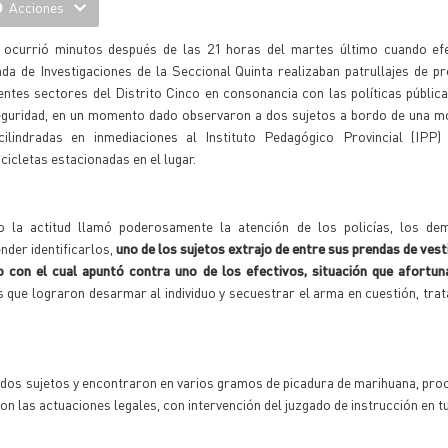
Acciones
 ocurrió minutos después de las 21 horas del martes último cuando efe
da de Investigaciones de la Seccional Quinta realizaban patrullajes de p
entes sectores del Distrito Cinco en consonancia con las políticas públic
eguridad, en un momento dado observaron a dos sujetos a bordo de una mo
cilindradas en inmediaciones al Instituto Pedagógico Provincial (IPP
icletas estacionadas en el lugar.
 la actitud llamó poderosamente la atención de los policías, los de
nder identificarlos,
uno de los sujetos extrajo de entre sus prendas de vest
o con el cual apuntó contra uno de los efectivos, situación que afortu
as que lograron desarmar al individuo y secuestrar el arma en cuestión, tr
s dos sujetos y encontraron en varios gramos de picadura de marihuana, pro
ron las actuaciones legales, con intervención del juzgado de instrucción en t