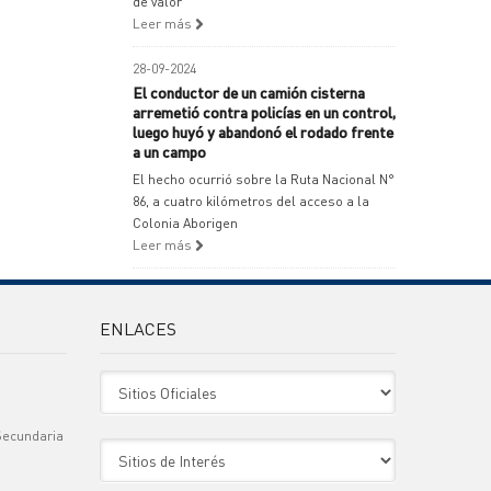
de valor
Leer más
28-09-2024
El conductor de un camión cisterna
arremetió contra policías en un control,
luego huyó y abandonó el rodado frente
a un campo
El hecho ocurrió sobre la Ruta Nacional N°
86, a cuatro kilómetros del acceso a la
Colonia Aborigen
Leer más
ENLACES
Sitio Oficiales
Secundaria
Sitio de Interes
)