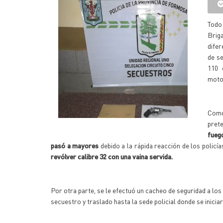
Todo
Briga
difer
de s
110 
motoc
Como
prete
fueg
pasó a mayores
debido a la rápida reacción de los policí
revólver calibre 32 con una vaina servida.
Por otra parte, se le efectuó un cacheo de seguridad a lo
secuestro y traslado hasta la sede policial donde se inicia