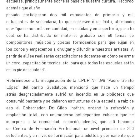
escuelas, principalmente sobre la base de nuestra cultura. Recordó
además que el año
pasado participaron dos mil estudiantes de primaria y mil
estudiantes de secundaria, lo que representó un éxito, afirmando
que: "queremos más en cantidad, en calidad y en repertorio, para lo
cual se ha distribuido un material grabado con 60 temas de
compositores, músicos y poetas formoseños para que elijan en
los coros y empecemos a divulgar y difundir a nuestros artistas. A
partir de allí se realizarán capacitaciones docentes en cómo se arma
un coro, capacitación técnica, etc. para que todas las escuelas estén
en un pie de igualdad".
Refiriéndose a la inauguración de la EPEP N° 398 "Padre Benito
López" del barrio Guadalupe, mencionó que hace un tiempo
atrás desgraciadamente sufrió un incendio en la biblioteca que
consumió bastante y se dañaron estructuras de la escuela, a raíz de
eso el Gobernador, Dr. Gildo Insfran, ordenó la refacción y
ampliación total, con un moderno polideportivo cubierto que se
incorpora a la comunidad; recordó además, que allí funciona
un Centro de Formación Profesional, un nivel primario de 300
estudiantes y un nivel de formación para adultos y permanente que