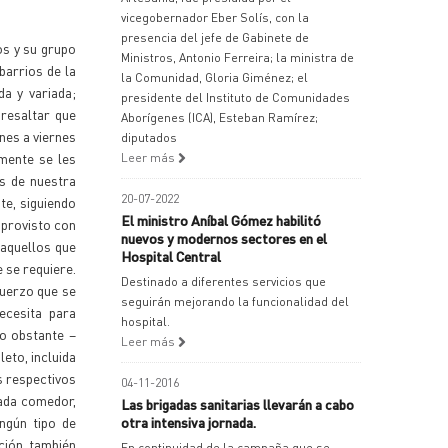
vicegobernador Eber Solís, con la
presencia del jefe de Gabinete de
os y su grupo
Ministros, Antonio Ferreira; la ministra de
barrios de la
la Comunidad, Gloria Giménez; el
da y variada;
presidente del Instituto de Comunidades
 resaltar que
Aborígenes (ICA), Esteban Ramírez;
nes a viernes
diputados
amente se les
Leer más
s de nuestra
20-07-2022
te, siguiendo
El ministro Aníbal Gómez habilitó
 provisto con
nuevos y modernos sectores en el
 aquellos que
Hospital Central
 se requiere.
Destinado a diferentes servicios que
muerzo que se
seguirán mejorando la funcionalidad del
ecesita para
hospital.
No obstante –
Leer más
eto, incluida
s respectivos
04-11-2016
cada comedor,
Las brigadas sanitarias llevarán a cabo
ngún tipo de
otra intensiva jornada.
ción, también
En continuidad de la campaña que se