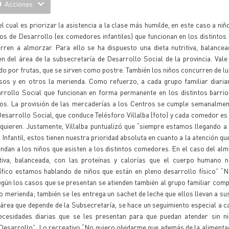
Acciones
l cual es priorizar la asistencia a la clase más humilde, en este caso a niñ
tros de Desarrollo (ex comedores infantiles) que funcionan en los distintos 
rren a almorzar. Para ello se ha dispuesto una dieta nutritiva, balancea
 del área de la subsecretaría de Desarrollo Social de la provincia. Vale
 por frutas, que se sirven como postre. También los niños concurren de lu
asos y en otros la merienda. Como refuerzo, a cada grupo familiar diari
rrollo Social que funcionan en forma permanente en los distintos barrio
zos. La provisión de las mercaderías a los Centros se cumple semanalmen
sarrollo Social, que conduce Telésforo Villalba (foto) y cada comedor es
quieren. Justamente, Villalba puntualizó que “siempre estamos llegando a
Infantil, estos tienen nuestra prioridad absoluta en cuanto a la atención que
dan a los niños que asisten a los distintos comedores. En el caso del al
itiva, balanceada, con las proteínas y calorías que el cuerpo humano n
ífico estamos hablando de niños que están en pleno desarrollo físico” “
ún los casos que se presentan se atienden también al grupo familiar compl
erienda; también se les entrega un sachet de leche que ellos llevan a su
 área que depende de la Subsecretaría, se hace un seguimiento especial a 
ecesidades diarias que se les presentan para que puedan atender sin ni
 Desarrollo”. Lo recreativo “No quiero olvidarme que además de la alimenta