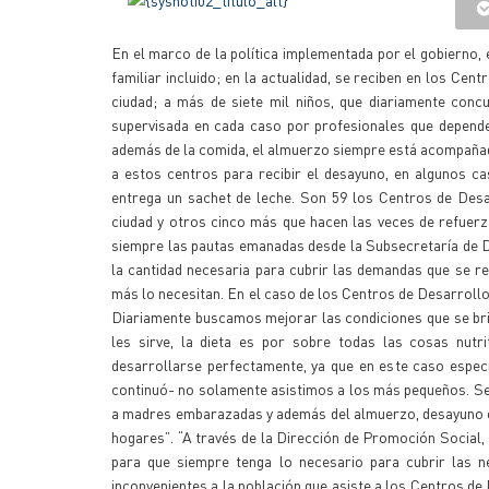
En el marco de la política implementada por el gobierno, e
familiar incluido; en la actualidad, se reciben en los Cen
ciudad; a más de siete mil niños, que diariamente concu
supervisada en cada caso por profesionales que dependen
además de la comida, el almuerzo siempre está acompañado
a estos centros para recibir el desayuno, en algunos c
entrega un sachet de leche. Son 59 los Centros de Desa
ciudad y otros cinco más que hacen las veces de refuer
siempre las pautas emanadas desde la Subsecretaría de De
la cantidad necesaria para cubrir las demandas que se re
más lo necesitan. En el caso de los Centros de Desarrollo 
Diariamente buscamos mejorar las condiciones que se brin
les sirve, la dieta es por sobre todas las cosas nutr
desarrollarse perfectamente, ya que en este caso espec
continuó- no solamente asistimos a los más pequeños. Seg
a madres embarazadas y además del almuerzo, desayuno o m
hogares”. “A través de la Dirección de Promoción Social,
para que siempre tenga lo necesario para cubrir las n
inconvenientes a la población que asiste a los Centros de