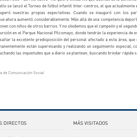
llo se lanzó el Torneo de fútbol infantil Inter.-centros, el que actualmente
superó nuestras propias expectativas. Cuando se inauguró con los par
fra que ahora aumentó considerablemente. Más allá de una competencia deporti
onen con niños de otros barrios. Y no olvidemos que el campeón y el segundo
cursión en el Parque Nacional Pilcomayo, donde tendrán la experiencia de e
esaltar la excelente predisposición del personal afectado a esta área, que
manentemente están supervisando y realizando un seguimiento especial, c
uchando las inquietudes que a diario se plantean; buscando brindar rápida s
ía de Comunicación Social
S DIRECTOS
MÁS VISITADOS