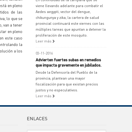
 está en pleno
viene llevando adelante para combatir el
tidos de las
Aedes aegypti, vector del dengue,
chikungunya y zika, la cartera de salud
va, lo que se
provincial continuará este viernes con las
, van a tener
múltiples tareas que apuntan a detener la
star en pleno
proliferación de este mosquito.
 en este caso
Leer más
ontrolando la
olución a los
03-11-2016
Advierten fuertes subas en remedios
que impacta gravemente en jubilados.
Desde la Defensoría del Pueblo de la
provincia, plantean una mayor
fiscalización para que existan precios
justos y no especulativos.
Leer más
ENLACES