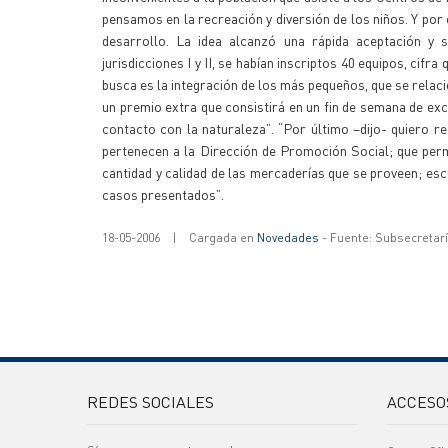
pensamos en la recreación y diversión de los niños. Y por e
desarrollo. La idea alcanzó una rápida aceptación y 
jurisdicciones I y II, se habían inscriptos 40 equipos, ci
busca es la integración de los más pequeños, que se relaci
un premio extra que consistirá en un fin de semana de ex
contacto con la naturaleza”. “Por último –dijo- quiero r
pertenecen a la Dirección de Promoción Social; que per
cantidad y calidad de las mercaderías que se proveen; esc
casos presentados”.
18-05-2006
|
Cargada en
Novedades
- Fuente: Subsecretar
REDES SOCIALES
ACCESO