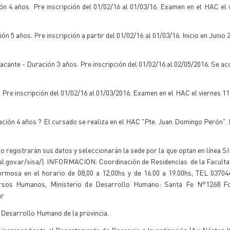
n 4 años. Pre inscripción del 01/02/16 al 01/03/16. Examen en el HAC el 
 5 años. Pre inscripción a partir del 01/02/16 al 01/03/16. Inicio en Junio
vacante - Duración 3 años. Pre inscripción del 01/02/16 al 02/05/2016. Se ac
. Pre inscripción del 01/02/16 al 01/03/2016. Examen en el HAC el viernes 1
ración 4 años ? El cursado se realiza en el HAC "Pte. Juan Domingo Perón".
o registrarán sus datos y seleccionarán la sede por la que optan en línea S
msal.gov.ar/sisa/). INFORMACION: Coordinación de Residencias de la Faculta
mosa en el horario de 08,00 a 12,00hs y de 16.00 a 19.00hs, TEL 037044
cursos Humanos, Ministerio de Desarrollo Humano: Santa Fe N°1268 
ar
e Desarrollo Humano de la provincia.