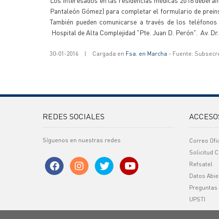
Los interesados en las residencias médicas 2016 deberán 
Pantaleón Gómez) para completar el formulario de preins
También pueden comunicarse a través de los teléfonos 0
Hospital de Alta Complejidad "Pte. Juan D. Perón". Av. D
30-01-2016
|
Cargada en
Fsa. en Marcha
- Fuente: Subsecr
REDES SOCIALES
ACCESO
Síguenos en nuestras redes
Correo Ofi
Solicitud C
Refsatel
Datos Abie
Preguntas
UPSTI