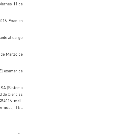
viernes 11 de
 2016. Examen
cede al cargo
1 de Marzo de
 El examen de
IISA (Sistema
d de Ciencias
54016, mail:
Formosa, TEL