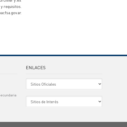
irchner y Av.
y requisitos.
cfsa.gov.ar.
ENLACES
Sitio Oficiales
Secundaria
Sitio de Interes
)