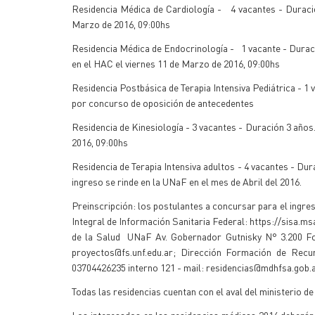
Residencia Médica de Cardiología - 4 vacantes - Duració
Marzo de 2016, 09:00hs
Residencia Médica de Endocrinología - 1 vacante - Duración
en el HAC el viernes 11 de Marzo de 2016, 09:00hs
Residencia Postbásica de Terapia Intensiva Pediátrica - 1 
por concurso de oposición de antecedentes
Residencia de Kinesiología - 3 vacantes - Duración 3 años
2016, 09:00hs
Residencia de Terapia Intensiva adultos - 4 vacantes - Du
ingreso se rinde en la UNaF en el mes de Abril del 2016.
Preinscripción: los postulantes a concursar para el ingres
Integral de Información Sanitaria Federal: https://sisa.
de la Salud UNaF Av. Gobernador Gutnisky N° 3.200 For
proyectos@fs.unf.edu.ar; Dirección Formación de Re
03704426235 interno 121 - mail: residencias@mdhfsa.gob.
Todas las residencias cuentan con el aval del ministerio d