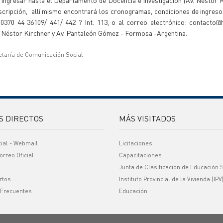
ingresar hasta el Departamento de Docencia e Investigación (Av. Néstor K
cripción, allí mismo encontrará los cronogramas, condiciones de ingreso 
370 44 36109/ 441/ 442 ? Int. 113, o al correo electrónico: contacto@ha
r. Néstor Kirchner y Av. Pantaleón Gómez - Formosa -Argentina.
etaría de Comunicación Social
S DIRECTOS
MÁS VISITADOS
cial - Webmail
Licitaciones
orreo Oficial
Capacitaciones
Junta de Clasificación de Educación 
rtos
Instituto Provincial de la Vivienda (IPV
 Frecuentes
Educación