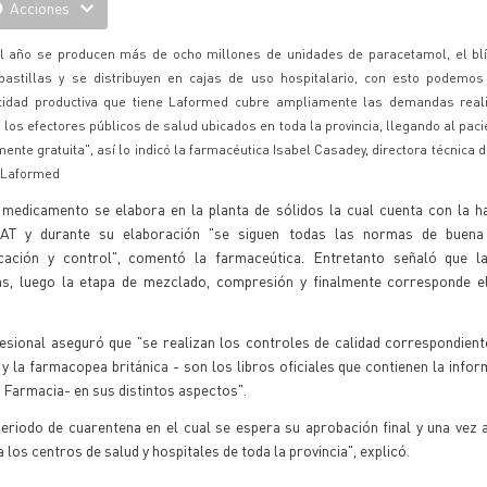
Acciones
l año se producen más de ocho millones de unidades de paracetamol, el blí
pastillas y se distribuyen en cajas de uso hospitalario, con esto podemos
cidad productiva que tiene Laformed cubre ampliamente las demandas real
 los efectores públicos de salud ubicados en toda la provincia, llegando al pac
mente gratuita", así lo indicó la farmacéutica Isabel Casadey, directora técnica d
 Laformed
 medicamento se elabora en la planta de sólidos la cual cuenta con la ha
T y durante su elaboración "se siguen todas las normas de buena 
icación y control", comentó la farmaceútica. Entretanto señaló que l
as, luego la etapa de mezclado, compresión y finalmente corresponde e
sional aseguró que "se realizan los controles de calidad correspondient
la farmacopea británica - son los libros oficiales que contienen la info
 Farmacia- en sus distintos aspectos".
eriodo de cuarentena en el cual se espera su aprobación final y una vez
 los centros de salud y hospitales de toda la provincia", explicó.