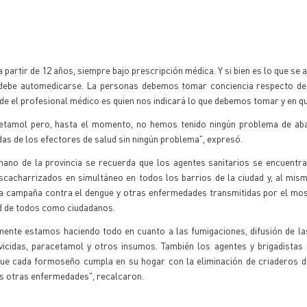
 partir de 12 años, siempre bajo prescripción médica. Y si bien es lo que se 
 debe automedicarse. La personas debemos tomar conciencia respecto de
de el profesional médico es quien nos indicará lo que debemos tomar y en q
amol pero, hasta el momento, no hemos tenido ningún problema de aba
as de los efectores de salud sin ningún problema", expresó.
ano de la provincia se recuerda que los agentes sanitarios se encuentra
scacharrizados en simultáneo en todos los barrios de la ciudad y, al mis
la campaña contra el dengue y otras enfermedades transmitidas por el mos
ad de todos como ciudadanos.
lmente estamos haciendo todo en cuanto a las fumigaciones, difusión de l
rvicidas, paracetamol y otros insumos. También los agentes y brigadistas
 que cada formoseño cumpla en su hogar con la eliminación de criaderos 
tas otras enfermedades", recalcaron.