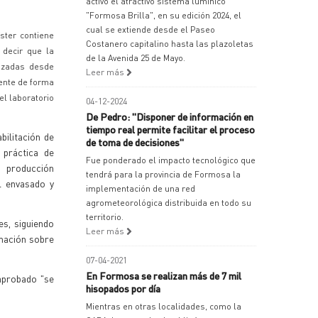
activó el atractivo sistema lumínico
"Formosa Brilla", en su edición 2024, el
cual se extiende desde el Paseo
ster contiene
Costanero capitalino hasta las plazoletas
 decir que la
de la Avenida 25 de Mayo.
izadas desde
Leer más
iente de forma
el laboratorio
04-12-2024
De Pedro: "Disponer de información en
tiempo real permite facilitar el proceso
bilitación de
de toma de decisiones"
práctica de
Fue ponderado el impacto tecnológico que
a producción
tendrá para la provincia de Formosa la
l envasado y
implementación de una red
agrometeorológica distribuida en todo su
territorio.
es, siguiendo
Leer más
rmación sobre
07-04-2021
En Formosa se realizan más de 7 mil
 aprobado "se
hisopados por día
Mientras en otras localidades, como la