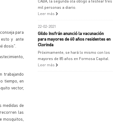
CABA, la segunda ola obligó a testear tres
mil personas a diario.
Leer más
22-02-2021
aconseja para
Gildo Insfrán anunció la vacunación
 esto y ante
para mayores de 60 años residentes en
Clorinda
ué dosis".
Próximamente, se hará lo mismo con los
stecimiento,
mayores de 85 años en Formosa Capital.
Leer más
n trabajando
mo tiempo, en
quito vector,
as medidas de
 recorren las
de mosquitos,