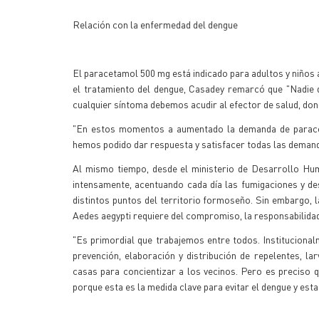
Relación con la enfermedad del dengue
El paracetamol 500 mg está indicado para adultos y niños a
el tratamiento del dengue, Casadey remarcó que "Nadie
cualquier síntoma debemos acudir al efector de salud, don
"En estos momentos a aumentado la demanda de paracet
hemos podido dar respuesta y satisfacer todas las demand
Al mismo tiempo, desde el ministerio de Desarrollo Hum
intensamente, acentuando cada día las fumigaciones y de
distintos puntos del territorio formoseño. Sin embargo, 
Aedes aegypti requiere del compromiso, la responsabilid
"Es primordial que trabajemos entre todos. Instituciona
prevención, elaboración y distribución de repelentes, la
casas para concientizar a los vecinos. Pero es preciso
porque esta es la medida clave para evitar el dengue y es